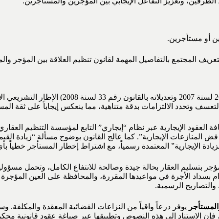
 الطرفين، وتعزيز التفاعل الإيجابي بين المؤجرين والمستأجرين.
رين أو مستأجرين.
لتعريف المجتمع بالتفاصيل المهمة لقانون تنظيم العلاقة بين المؤجر وا
(القانون رقم 26 لسنة 2007 وتعديلا
عسف وتحدد الالتزامات بدقة متناهية، مما ينعكس إيجاباً على ثقة الم
المنازعات الإيجارية”. كما عالج القانون بوضوح مسألة “زيادة القيم
” المعتمدة رسمياً، مع اشتراط إخطار المستأجر خطياً بأي تعديل في شروط العقد قبل 90 
ؤجر بتسليم العقار بحالة جيدة وصالحة للانتفاع الكامل، وتحمل مسؤولي
ام بسداد الأجرة في مواعيدها المقررة، والمحافظة على العين المؤجرة
والتصاريح الرسمية.
المستأجر
يوفر درعاً واقياً من النزاعات القضائية المعقدة والمكلفة. و
 الاستناد إلى هذه النصوص وتطبيقها عبر صياغة عقود قانونية محكمة يع