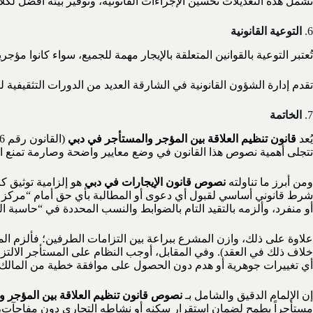
تشمل هذه التعديلات تحسين الإجراءات القانونية، وتوفير بيئة أفضل لكلا
6.
التوعية القانونية
تُعتبر التوعية بالقوانين المتعلقة بالإيجار مهمة للجميع، سواء كانوا مؤج
تقدم إدارة الشؤون القانونية في الشارقة العديد من الدورات التثقيفية 
7.
الخاتمة
يُعد
قانون تنظيم العلاقة بين المؤجر والمستأجر في دبي
تتجلى أهمية نصوص هذا القانون في وضع معايير واضحة وصارمة تمنع الت
ومن أبرز ما تناولته
نصوص قانون الإيجارات في دبي
شرط قانوني أساسي لقبول أي دعوى أو المطالبة بأي حق أمام “مركز فض 
أو منفرد، وألزمه بالتقيد التام بالضوابط والنسب المحددة في “حاسبة الزيادة الإيجارية
علاوة على ذلك، وازن المشرع ببراعة بين التزامات الطرفين؛ فألزم الم
خلاف ذلك في العقد). وفي المقابل، أوجب النظام على المستأجر الالتز
أي تغييرات جوهرية أو هدم دون الحصول على موافقة خطية من المالك 
إن الإلمام الدقيق والشامل بـ
نصوص قانون تنظيم العلاقة بين المؤجر و
مستأجراً يطمح لضمان استقرار سكنه أو نشاطه التجاري دون مفاجآت، فإن