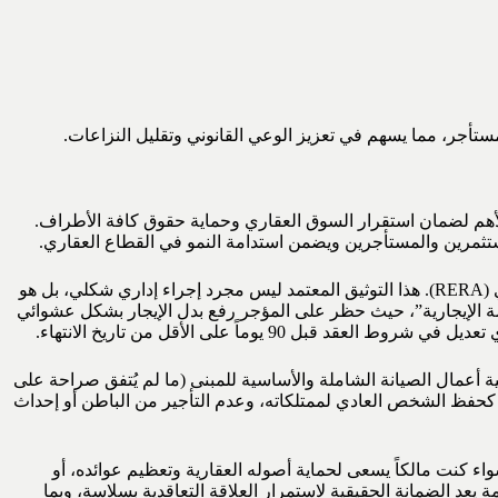
لمستأجر، مما يسهم في تعزيز الوعي القانوني وتقليل النزاعات.
ته بالقانون رقم 33 لسنة 2008) الإطار التشريعي الأهم لضمان استقرار السوق العقاري وحماية حقوق كافة الأطراف.
ستثمرين والمستأجرين ويضمن استدامة النمو في القطاع العقاري.
هو إلزامية توثيق كافة العقود الإيجارية عبر نظام “إيجاري” التابع لمؤسسة التنظيم العقاري (RERA). هذا التوثيق المعتمد ليس مجرد إجراء إداري شكلي، بل هو
ة الإيجارية”، حيث حظر على المؤجر رفع بدل الإيجار بشكل عشوائي
يوماً على الأقل من تاريخ الانتهاء.
ة أعمال الصيانة الشاملة والأساسية للمبنى (ما لم يُتفق صراحة على
 كحفظ الشخص العادي لممتلكاته، وعدم التأجير من الباطن أو إحداث
سواء كنت مالكاً يسعى لحماية أصوله العقارية وتعظيم عوائده، أو
د الضمانة الحقيقية لاستمرار العلاقة التعاقدية بسلاسة، وبما