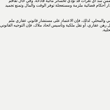
شراء” (SPA) وعقود الإيجار الطويلة والقصيرة الأجل، بما يضمن سد أي ثغرات قد تؤدي لخسائر مالية فادحة. وفي حال تفاقم
دار أحكام قضائية ملزمة ومستعجلة توفر الوقت والمال وتمنع تجميد
نبي والمحلي. لذلك، فإن الاعتماد على مستشار قانوني عقاري ملم
ل رهن عقاري، أو نقل ملكية وتأسيس اتحاد ملاك، فإن التوجيه القانوني
لية.