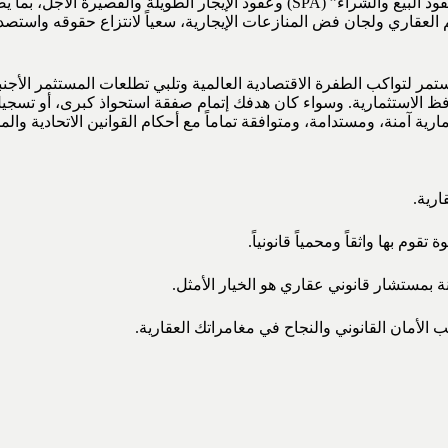
يقدم المستشار حلولاً قانونية استباقية من خلال الصياغة المحكمة لـ “عقود البيع وال
م العقاري ولجان فض المنازعات الإيجارية، سعياً لانتزاع حقوقه واستص
ستمر لتواكب الطفرة الاقتصادية العالمية وتلبي تطلعات المستثمر الأج
حافظ الاستثمارية. وسواء كان هدفك إتمام صفقة استحواذ كبرى، أو تسجي
ية آمنة، ومستدامة، ومتوافقة تماماً مع أحكام القوانين الاتحادية والمح
ارية.
 بها واثقاً ومحمياً قانونياً.
ة بمستشار قانوني عقاري هو الخيار الأمثل.
الأمان القانوني والنجاح في مغامراتك العقارية.