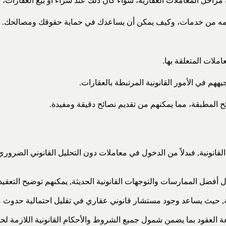
 مراحل المعاملات العقارية، سواء كان ذلك عند شراء أو بيع العقارات، 
يقدمه من خدمات، وكيف يمكن أن يساعدك في حماية حقوقك ومصالحك.
املات المتعلقة بها.
هم في الأمور القانونية المرتبطة بالعقارات.
ئح المطبقة، مما يمكنهم من تقديم نصائح دقيقة ومفيدة.
قانونية, فبدلاً من الدخول في معاملات دون التحليل القانوني الضروري،
فضل الممارسات والتوجهات القانونية الحديثة, يمكنهم توضيح التعقيدات 
ارية, حيث يساعد وجود مستشار قانوني عقاري في تقليل احتمالية حدوث 
 العقود بما يضمن شمول جميع الشروط والأحكام القانونية اللازمة لحما