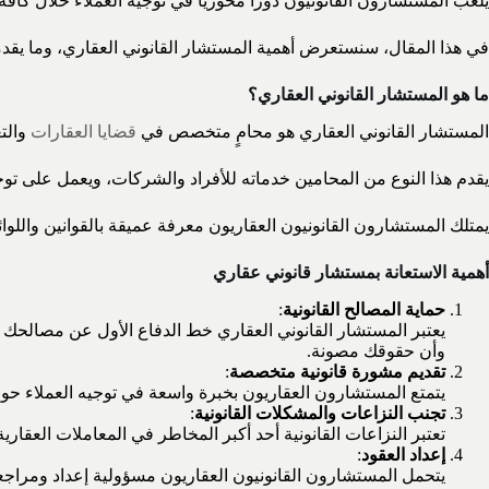
يلعب المستشارون القانونيون دوراً محورياً في توجيه العملاء خلال كافة
في هذا المقال، سنستعرض أهمية المستشار القانوني العقاري، وما 
ما هو المستشار القانوني العقاري؟
المستشار القانوني العقاري هو محامٍ متخصص في
قضايا العقارات
والتع
يقدم هذا النوع من المحامين خدماته للأفراد والشركات، ويعمل على توجيه
يمتلك المستشارون القانونيون العقاريون معرفة عميقة بالقوانين واللوا
أهمية الاستعانة بمستشار قانوني عقاري
حماية المصالح القانونية
:
يعتبر المستشار القانوني العقاري خط الدفاع الأول عن مصالحك ال
وأن حقوقك مصونة.
تقديم مشورة قانونية متخصصة
:
يتمتع المستشارون العقاريون بخبرة واسعة في توجيه العملاء حول أ
تجنب النزاعات والمشكلات القانونية
:
تعتبر النزاعات القانونية أحد أكبر المخاطر في المعاملات العق
إعداد العقود
:
يتحمل المستشارون القانونيون العقاريون مسؤولية إعداد ومراجعة