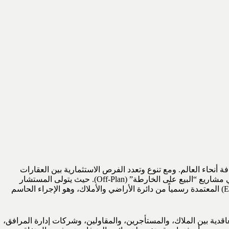
 أنحاء العالم. ومع تنوع وتعدد الفرص الاستثمارية بين العقارات
لضمان سلامة كافة الإجراءات القانونية، ولا سيما في مشاريع “البيع على الخارطة” (Off-Plan). حيث يتولى المستشار
العقاري مراجعة عقود التطوير والشراء بدقة متناهية، والتحقق من التزام المطورين العقاريين بفتح حسابات الضمان العقاري (Escrow Accounts) المعتمدة رسمياً من دائرة الأراضي والأملاك، وهو الإجراء الحاسم
اقدية بين الملاك، والمستأجرين، والمقاولين، وشركات إدارة المرافق،