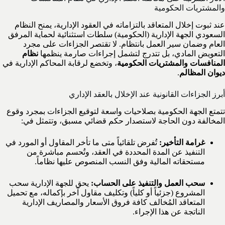
والمشتريات الحكومية
عند ثبوت إخلال المتعاقد بالتزاماته في العقود الإدارية، يمنح النظام
السعودي الجهة الإدارية (الحكومية) سلطات استثنائية لحماية المرفق
العام وضمان سير العمل بانتظام. لا تقتصر الجزاءات على مجرد
التعويض المادي، بل تتدرج لتشمل إجراءات صارمة ينظمها
نظام
المنافسات والمشتريات الحكومية
، وتخضع لرقابة المحاكم الإدارية في
ديوان المظالم
.
أبرز الجزاءات القانونية عند الإخلال بالعقد الإداري
تتمتع الجهة الحكومية بصلاحيات واسعة لتوقيع الجزاءات بمجرد وقوع
المخالفة دون الحاجة لاستصدار حكم قضائي مسبق، وتتمثل في:
غرامة التأخير:
تُفرض تلقائياً متى ما تأخر المقاول أو المورد في
التنفيذ عن المدة المحددة في العقد، وتُحسم مباشرة من
مستحقاته المالية وفق النسب المنصوص عليها نظاماً.
سحب العمل والتنفيذ على الحساب:
يحق للجهة الإدارية سحب
المشروع (جزئياً أو كلياً) وتكليف مقاول آخر بإكماله، مع تحميل
المتعاقد المُخالف كافة فروق الأسعار والمصاريف الإدارية
الناتجة عن هذا الإجراء.