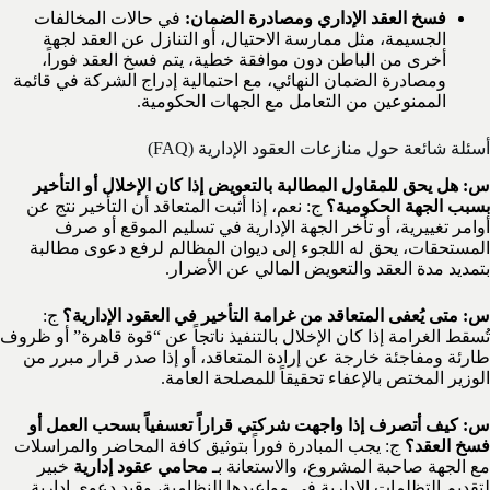
فسخ العقد الإداري ومصادرة الضمان:
في حالات المخالفات
الجسيمة، مثل ممارسة الاحتيال، أو التنازل عن العقد لجهة
أخرى من الباطن دون موافقة خطية، يتم فسخ العقد فوراً،
ومصادرة الضمان النهائي، مع احتمالية إدراج الشركة في قائمة
الممنوعين من التعامل مع الجهات الحكومية.
أسئلة شائعة حول منازعات العقود الإدارية (FAQ)
س: هل يحق للمقاول المطالبة بالتعويض إذا كان الإخلال أو التأخير
بسبب الجهة الحكومية؟
ج: نعم، إذا أثبت المتعاقد أن التأخير نتج عن
أوامر تغييرية، أو تأخر الجهة الإدارية في تسليم الموقع أو صرف
المستحقات، يحق له اللجوء إلى ديوان المظالم لرفع دعوى مطالبة
بتمديد مدة العقد والتعويض المالي عن الأضرار.
س: متى يُعفى المتعاقد من غرامة التأخير في العقود الإدارية؟
ج:
تُسقط الغرامة إذا كان الإخلال بالتنفيذ ناتجاً عن “قوة قاهرة” أو ظروف
طارئة ومفاجئة خارجة عن إرادة المتعاقد، أو إذا صدر قرار مبرر من
الوزير المختص بالإعفاء تحقيقاً للمصلحة العامة.
س: كيف أتصرف إذا واجهت شركتي قراراً تعسفياً بسحب العمل أو
فسخ العقد؟
ج: يجب المبادرة فوراً بتوثيق كافة المحاضر والمراسلات
مع الجهة صاحبة المشروع، والاستعانة بـ
محامي عقود إدارية
خبير
لتقديم التظلمات الإدارية في مواعيدها النظامية، وقيد دعوى إدارية