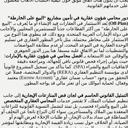
يجب أن يكون هناك اتفاق موثق حول كيفية احتساب الأتعاب للحصول
على خدماتهم القانونية.
دور محامي شؤون عقارية في تأمين مشاريع “البيع على الخارطة”
(Off-Plan)
يُعد الاستثمار في العقارات قيد الإنشاء أو ما يُعرف بـ “البيع
على الخارطة” من أكثر القطاعات جذباً للمستثمرين المحليين والأجانب
في دولة الإمارات العربية المتحدة. ومع ذلك، قد ينطوي هذا النوع من
الاستثمار على مخاطر محتملة، مثل تأخر المطور العقاري في تسليم
الوحدة العقارية في الموعد المحدد، أو عدم مطابقة المواصفات
والتشطيبات لما تم الاتفاق عليه مسبقاً. هنا يبرز الدور الجوهري
والوقائي عند الاستعانة بـ
أفضل محامي في شؤون عقارية بالإمارات
؛
حيث يتولى إجراء فحص قانوني نافي للجهالة، ومراجعة دقيقة
لاتفاقيات البيع والشراء (SPA). كما يتأكد من تسجيل المشروع قانونياً
لدى مؤسسة التنظيم العقاري (RERA) والدوائر المختصة، فضلاً عن
التحقق من وجود “حساب ضمان عقاري” (Escrow Account) معتمد
وفعال، لحماية أموالك من أي تعثر مالي قد يواجه المطور.
التمثيل القانوني الحاسم في لجان فض المنازعات الإيجارية
إلى جانب
تنظيم عمليات التملك، لا تقتصر خدمات
المحامي العقاري المتخصص
على البيع والشراء فحسب، بل تمتد لتشمل التسوية القانونية للنزاعات
المعقدة بين الملاك والمستأجرين. سواء كان النزاع ناتجاً عن التخلف أو
المماطلة في سداد بدلات الإيجار، أو طلبات الإخلاء لغرض الهدم أو
الصيانة، أو الخلاف حول نسب زيادة القيمة الإيجارية ومطابقتها لمؤشر
الإيجارات الرسمي المعتمد. يقوم المحامي بتمثيل عملائه بقوة