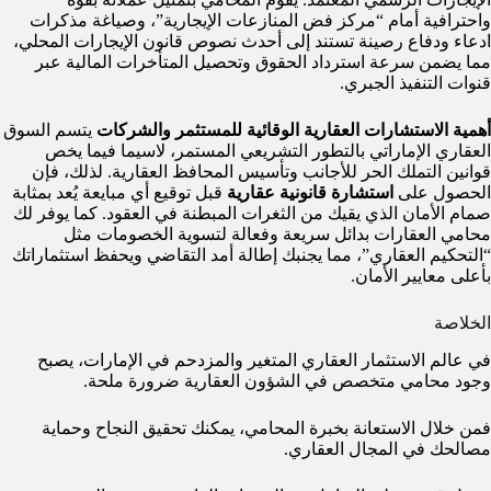
واحترافية أمام “مركز فض المنازعات الإيجارية”، وصياغة مذكرات
ادعاء ودفاع رصينة تستند إلى أحدث نصوص قانون الإيجارات المحلي،
مما يضمن سرعة استرداد الحقوق وتحصيل المتأخرات المالية عبر
قنوات التنفيذ الجبري.
أهمية الاستشارات العقارية الوقائية للمستثمر والشركات
يتسم السوق
العقاري الإماراتي بالتطور التشريعي المستمر، لاسيما فيما يخص
قوانين التملك الحر للأجانب وتأسيس المحافظ العقارية. لذلك، فإن
الحصول على
استشارة قانونية عقارية
قبل توقيع أي مبايعة يُعد بمثابة
صمام الأمان الذي يقيك من الثغرات المبطنة في العقود. كما يوفر لك
محامي العقارات بدائل سريعة وفعالة لتسوية الخصومات مثل
“التحكيم العقاري”، مما يجنبك إطالة أمد التقاضي ويحفظ استثماراتك
بأعلى معايير الأمان.
الخلاصة
في عالم الاستثمار العقاري المتغير والمزدحم في الإمارات، يصبح
وجود محامي متخصص في الشؤون العقارية ضرورة ملحة.
فمن خلال الاستعانة بخبرة المحامي، يمكنك تحقيق النجاح وحماية
مصالحك في المجال العقاري.