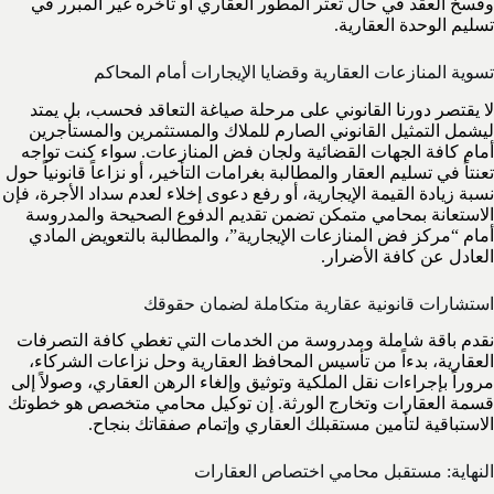
وفسخ العقد في حال تعثر المطور العقاري أو تأخره غير المبرر في
تسليم الوحدة العقارية.
تسوية المنازعات العقارية وقضايا الإيجارات أمام المحاكم
لا يقتصر دورنا القانوني على مرحلة صياغة التعاقد فحسب، بل يمتد
ليشمل التمثيل القانوني الصارم للملاك والمستثمرين والمستأجرين
أمام كافة الجهات القضائية ولجان فض المنازعات. سواء كنت تواجه
تعنتاً في تسليم العقار والمطالبة بغرامات التأخير، أو نزاعاً قانونياً حول
نسبة زيادة القيمة الإيجارية، أو رفع دعوى إخلاء لعدم سداد الأجرة، فإن
الاستعانة بمحامي متمكن تضمن تقديم الدفوع الصحيحة والمدروسة
أمام “مركز فض المنازعات الإيجارية”، والمطالبة بالتعويض المادي
العادل عن كافة الأضرار.
استشارات قانونية عقارية متكاملة لضمان حقوقك
نقدم باقة شاملة ومدروسة من الخدمات التي تغطي كافة التصرفات
العقارية، بدءاً من تأسيس المحافظ العقارية وحل نزاعات الشركاء،
مروراً بإجراءات نقل الملكية وتوثيق وإلغاء الرهن العقاري، وصولاً إلى
قسمة العقارات وتخارج الورثة. إن توكيل محامي متخصص هو خطوتك
الاستباقية لتأمين مستقبلك العقاري وإتمام صفقاتك بنجاح.
النهاية: مستقبل محامي اختصاص العقارات