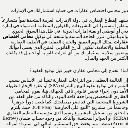
دور محامي اختصاص عقارات في حماية استثماراتك في الإمارات
يشهد القطاع العقاري في دولة الإمارات العربية المتحدة نمواً متسارعاً
وتطوراً مستمراً في التشريعات والقوانين المنظمة له، سواء في إمارة
دبي أو أبوظبي أو بقية إمارات الدولة. في ظل هذا السوق الحيوي
والديناميكي، تبرز الحاجة الماسة والملحة إلى توكيل
محامي اختصاص
عقارات
يمتلك الفهم العميق والخبرة العملية في الأنظمة العقارية
المحلية والاتحادية، ليكون الدرع القانوني المتين الذي يحمي أموالك
ويضمن سلامة استثماراتك من أي ثغرات قانونية أو احتيال قد يكلفك
الكثير من الجهد والمال.
لماذا تحتاج إلى محامي عقاري خبير قبل توقيع العقود؟
إن الغالبية العظمى من النزاعات العقارية تنشأ في الأساس بسبب
التسرع في توقيع عقود البيع والشراء (SPA) أو عقود الإيجار الطويلة
الأمد دون إجراء فحص قانوني نافي للجهالة. هنا، يقوم المحامي
العقاري المتخصص بمراجعة كافة البنود، والتأكد من خلو العقد من
الشروط المجحفة التي قد تضر بمصلحتك. كما يلعب دوراً جوهرياً
وحاسماً في مشاريع “البيع على الخارطة” (Off-Plan)، حيث يلتزم
بالتحقق من تسجيل المشروع رسمياً لدى مؤسسة التنظيم العقاري
(RERA) أو الدوائر المختصة، والتأكد من وجود حساب ضمان (Escrow
Account) نشط، مما يحفظ حق المستثمر المالي في استرداد أمواله