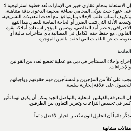
إن الاستعانة بمحامٍ عقاري خبير في الإمارات تُعد خطوة استراتيجية لا
غنى عنها؛ حيث يتولى المحامي صياغة صحيفة الدعوى بدقة متناهية،
وتكييف أسباب طلب الإخلاء بما يتوافق مع أحدث التعديلات التشريعية،
وتقديم الأدلة التي تثبت الضرر أو الحاجة الماسة للعقار. هذا النهج
الاحترافي يختصر أمد التقاضي، ويضمن للمؤجر استعادة أملاكه بقوة
القانون، مع حفظ حقه الكامل في المطالبة بأي متأخرات مالية أو
تعويضات عن التلفيات التي لحقت بالعين المؤجرة.
الخاتمة
إخراج وإخلاء المستأجر في دبي هو عملية تخضع لعدد من القوانين
والإجراءات.
يجب على كلاً من المؤجرين والمستأجرين فهم حقوقهم وواجباتهم
للحصول على علاقة إيجارية سلسة.
إن المعرفة بالقوانين المحلية والتواصل الجيد يمكن أن يكون لهما تأثير
كبير في تخفيض النزاعات وتعزيز التعاون بين الطرفين.
تذكّر دائماً أن الحلول الودية تُعتبر الخيار الأفضل دائماً.
مقالات مشابهة