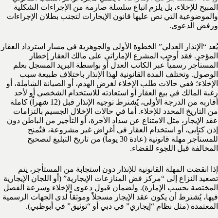
المبيح للإخلاء، بل يلزم اتباع سلسلة صارمة من الإجراءات الشكلية
والموضوعية التي نص عليها قانون الإيجارات لتجنب بطلان الإجراءات
ورفض الدعوى.
يُعد “الإنذار العدلي” الخطوة الأولى والجوهرية في مسار استرداد العقار
المؤجر. فقد أوجب المشرع الإماراتي على مالك العقار إخطار
المستأجر رسمياً عبر الكاتب العدل أو بواسطة البريد المسجل بعلم
الوصول. وتختلف المدة القانونية لهذا الإنذار باختلاف طبيعة سبب
الإخلاء؛ ففي حالات طلب الإخلاء لغرض الهدم، أو الصيانة الشاملة، أو
رغبة المالك في بيع العقار أو استعادته للاستخدام الشخصي أو لأحد
أقاربه من الدرجة الأولى، يُشترط توجيه الإنذار قبل (12 شهراً) كاملة
من التاريخ المحدد للإخلاء. أما في حالات الإخلال الجسيم بالتزامات
عقد الإيجار، مثل الامتناع عن سداد الأجرة، أو التأجير من الباطن دون
إذن كتابي، أو استخدام العقار في أغراض غير مشروعة، فتُمنح
للمستأجر مهلة قانونية (عادة 30 يوماً) من تاريخ التبليغ لتصحيح
المخالفة قبل اللجوء للقضاء.
إذا انقضت المهلة القانونية للإنذار دون استجابة من المستأجر، يتم
تصعيد النزاع إلى “مركز فض المنازعات الإيجارية” (أو اللجان الإيجارية
المختصة بحسب الإمارة). ولضمان قبول دعوى الإخلاء وسرعة الفصل
فيها، يُشترط أن يكون عقد الإيجار مسجلاً وموثقاً لدى الجهات الرسمية
المعتمدة (مثل نظام “إيجاري” في دبي أو “توثيق” في أبوظبي).