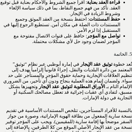
قراءة العقد بعناية
: اقرأ جميع الشروط والأحكام بعناية قبل توقيع
العقد. تأكد من فهم جميع النقاط، بما في ذلك سياسة الإلغاء
وشروط الزيادة في الإيجار.
حفظ المستندات
: احتفظ بنسخة من العقد الموثق وجميع
المستندات ذات الصلة في مكان آمن. تستطيع الرجوع إليها في
المستقبل إذا لزم الأمر.
تواصل مع المؤجر
: حافظ على قنوات الاتصال مفتوحة مع
المؤجر لضمان وجود حل لأي مشكلات محتملة.
5. الخاتمة
تُعد خطوة
توثيق عقد الإيجار
في إمارة أبوظبي عبر نظام “توثيق”
المعتمد من دائرة البلديات والنقل، إجراءً قانونياً إلزامياً يهدف إلى
تنظيم العلاقات الإيجارية وحماية حقوق المؤجر والمستأجر على حد
سواء. ولضمان إتمام هذه العملية بنجاح ودون أي تأخير، من الضروري
الإلمام التام بـ
الأوراق المطلوبة لتوثيق عقد الإيجار
وتجهيزها بشكل
مسبق، لتفادي أي عقبات إجرائية قد تعطل مصالحك السكنية أو
التجارية في دولة الإمارات.
بالنسبة للأفراد المستأجرين، تتلخص المستندات الأساسية في تقديم
نسخة سارية المفعول من بطاقة الهوية الإماراتية، وصورة من جواز
السفر موضحاً بها إقامة سارية (للمقيمين). ويجب على المؤجر توفير
نسخة من عقد الإيجار الأصلي الموقع من كلا الطرفين، بالإضافة إلى