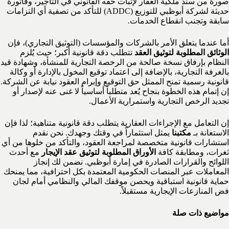
صورة من سند ملكية العقار لإثبات حقه القانوني في التأجير، وفاتورة
حديثة لشركة أبوظبي للتوزيع (ADDC) للتأكد من تصفية أي التزامات
سابقة وتجنب انقطاع الخدمات.
أما عندما يتعلق الأمر بالشركات والمؤسسات (التوثيق التجاري)، فإن
الوثائق المطلوبة لتوثيق العقد
تتطلب دقة قانونية أكبر؛ حيث يُلزم
النظام بإرفاق نسخة صالحة من الرخصة التجارية للمنشأة، وشهادة قيد
بالغرفة التجارية، بالإضافة إلى اعتماد توقيع المخول بالإدارة أو وكالة
قانونية رسمية تمنح الممثل حق التوقيع وإبرام العقود نيابة عن الشركة.
إن إتمام هذه الخطوة بنجاح يُعد متطلباً أساسياً لا غنى عنه لإصدار أو
تجديد الرخص التجارية واستمرارية الأعمال.
إن التعامل مع الإجراءات العقارية يتطلب دقة قانونية متناهية؛ لذا فإن
الاستعانة بـ
مكتبنا
يمثل استثماراً في وقتك وجهدك. نحن نقدم
استشارات قانونية متخصصة لمراجعة العقود، والتأكد من خلوها من أي
ثغرات، ومطابقة كافة
الأوراق المطلوبة لتوثيق عقد الإيجار
مع أحدث
اللوائح والقرارات الصادرة في إمارة أبوظبي. نضمن لك إنجاز
المعاملات عبر المنصات الحكومية المعتمدة بكل احترافية، مما يمنحك
حماية قانونية استباقية ويحصن موقفك المالي والنظامي أمام لجان
فض المنازعات الإيجارية مستقبلاً.
مواضيع ذات صلة