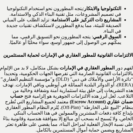
التكنولوجيا والابتكار
:يتجه المطورون نحو استخدام التكنولوجيا
في تصميم المشروعات، مثل تقنية البناء الذكي والاستدامة.
المشاريع ذات التركيز على الاستدامة
: تزايد الطلب على المباني
الصديقة للبيئة، مما يدفع المطورين لاستكشاف تقنيات جديدة
في البناء.
السوق الرقمي
: يتجه المطورون نحو التسويق الرقمي، مما
يمكّنهم من الوصول إلى جمهور أوسع، سواء محليًا أو عالميًا.
الالتزامات القانونية للمطور العقاري في الإمارات لحماية المستثمرين
لفهم دور
المطور العقاري في الإمارات
بشكل متكامل، لا بد من الإلمام
بالالتزامات القانونية الصارمة التي تفرضها الجهات الحكومية، وتحديداً
“دائرة الأراضي والأملاك في دبي” (DLD) و”مؤسسة التنظيم العقاري”
(RERA)، أو الدوائر البلدية المماثلة في أبوظبي وباقي الإمارات. تهدف
هذه التشريعات إلى خلق بيئة استثمارية آمنة وشفافة وخالية من
التلاعب. لعل أبرز هذه الالتزامات الجوهرية هو إلزامية فتح
حساب
ضمان عقاري (Escrow Account)
معتمد لجميع المشاريع التي تُطرح
بنظام “البيع على الخارطة” (Off-Plan). يُلزم النظام المطور العقاري
بإيداع كافة دفعات المشترين والممولين في هذا الحساب البنكي
الخاص، ولا يُسمح له بسحب أي مبالغ إلا بموافقة هندسية وقانونية بناءً
على نسبة الإنجاز الفعلية لمراحل البناء، مما يقضي على ظاهرة تعثر
المشاريع ويضمن حماية أموال المستثمرين بالكامل.