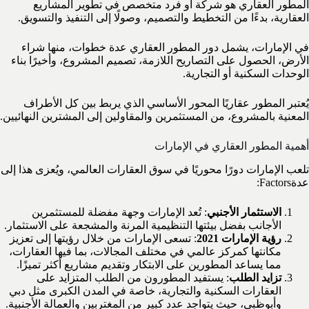
المطور العقاري هو شركة أو فرد متخصص في تطوير المشاريع
العقارية، بدءًا من التخطيط والتصميم، وصولًا إلى التنفيذ والتسويق.
في الإمارات، يشمل دور المطور العقاري عدة خطوات، منها شراء
الأرض، الحصول على التصاريح اللازمة، تصميم المشروع، وأخيرًا بناء
الوحدات السكنية أو التجارية.
يُعتبر المطور عقاريًا المحور الأساسي الذي يربط بين كل الأطراف
المعنية بالمشروع، من المستثمرين والمقاولين إلى المشترين النهائيين.
أهمية المطور العقاري في الإمارات
تلعب الإمارات دورًا محوريًا في سوق العقارات العالمي، ويُعزى هذا إلى
عدةFactors:
الاستثمار الأجنبي
: تُعد الإمارات وجهة مفضلة للمستثمرين
الأجانب بفضل بيئتها التنظيمية المرنة والمشجعة على الاستثمار.
رؤية الإمارات 2021
: تسعى الإمارات من خلال رؤيتها إلى تعزيز
مكانتها كمركز عالمي في مختلف المجالات، بما فيها العقارات،
مما يساعد المطورين على الابتكار وتقديم مشاريع أكثر تميزًا.
تزايد الطلب
: يستفيد المطورون من الطلب المتزايد على
العقارات السكنية والتجارية، خاصة في المدن الكبرى مثل دبي
وأبوظبي، حيث يتواجد عدد كبير من المغتربين والعمالة الأجنبية.