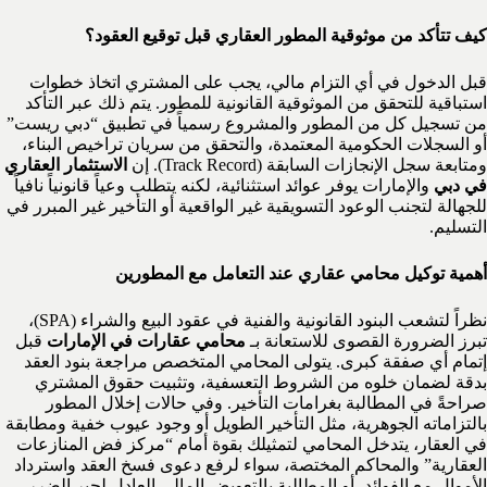
كيف تتأكد من موثوقية المطور العقاري قبل توقيع العقود؟
قبل الدخول في أي التزام مالي، يجب على المشتري اتخاذ خطوات
استباقية للتحقق من الموثوقية القانونية للمطور. يتم ذلك عبر التأكد
من تسجيل كل من المطور والمشروع رسمياً في تطبيق “دبي ريست”
أو السجلات الحكومية المعتمدة، والتحقق من سريان تراخيص البناء،
ومتابعة سجل الإنجازات السابقة (Track Record). إن
الاستثمار العقاري
في دبي
والإمارات يوفر عوائد استثنائية، لكنه يتطلب وعياً قانونياً نافياً
للجهالة لتجنب الوعود التسويقية غير الواقعية أو التأخير غير المبرر في
التسليم.
أهمية توكيل محامي عقاري عند التعامل مع المطورين
نظراً لتشعب البنود القانونية والفنية في عقود البيع والشراء (SPA)،
تبرز الضرورة القصوى للاستعانة بـ
محامي عقارات في الإمارات
قبل
إتمام أي صفقة كبرى. يتولى المحامي المتخصص مراجعة بنود العقد
بدقة لضمان خلوه من الشروط التعسفية، وتثبيت حقوق المشتري
صراحةً في المطالبة بغرامات التأخير. وفي حالات إخلال المطور
بالتزاماته الجوهرية، مثل التأخير الطويل أو وجود عيوب خفية ومطابقة
في العقار، يتدخل المحامي لتمثيلك بقوة أمام “مركز فض المنازعات
العقارية” والمحاكم المختصة، سواء لرفع دعوى فسخ العقد واسترداد
الأموال مع الفوائد، أو المطالبة بالتعويض المالي العادل لجبر الضرر،