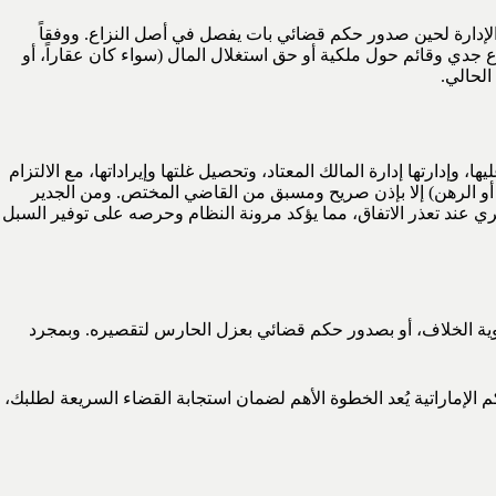
سوء الإدارة لحين صدور حكم قضائي بات يفصل في أصل النزاع. ووفقاً
اع جدي وقائم حول ملكية أو حق استغلال المال (سواء كان عقاراً، أو
الحالي.
، وإدارتها إدارة المالك المعتاد، وتحصيل غلتها وإيراداتها، مع الالتزام
أو الرهن) إلا بإذن صريح ومسبق من القاضي المختص. ومن الجدير
جبري عند تعذر الاتفاق، مما يؤكد مرونة النظام وحرصه على توفير السبل
وية الخلاف، أو بصدور حكم قضائي بعزل الحارس لتقصيره. وبمجرد
الإماراتية يُعد الخطوة الأهم لضمان استجابة القضاء السريعة لطلبك،