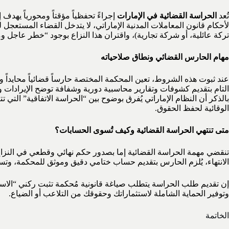
تُعد
الحراسة القضائية في الإمارات
إجراءً تحفظياً مؤقتاً ومحورياً يهدف
لأحكام قانون المعاملات المدنية الإماراتي، لا يتدخل القضاء المستعجل
تركة عائلية، أو شركة تجارية)، واقتران هذا النزاع بوجود “خطر عاجل و
مهام الحارس القضائي ونطاق صلاحياته
عند ثبوت هذه الشروط، تعين المحكمة المختصة حارساً قضائياً محايداً وم
التام بتقديم كشوفات وتقارير محاسبية دورية وشفافة توضح الإيرادات
بالذكر أن النظام الإماراتي يُفرق بوضوح بين “الحراسة الاتفاقية” التي
الوقائية لحفظ الحقوق.
متى تنتهي الحراسة القضائية وكيف تُسوى الحسابات؟
تنقضي مهمة الحراسة القضائية إما بصدور حكم نهائي وقطعي في النزاع
الانتهاء، يُلزم الحارس بتقديم حساب ختامي دقيق وموثق للمحكمة، وتسلي
إن تقديم طلب الحراسة يتطلب صياغة قانونية مُحكمة تثبت ركني “الاستعج
وتوفير الحماية الشاملة لاستثماراتك وحقوقك من التلاعب أو الضياع.
الخاتمة