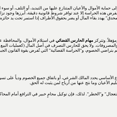
 إلى حماية الأموال والأعيان المتنازع عليها من التبديد، أو التلف، أو 
 لفرض هذه الحراسة إلا عند توافر شروط قانونية دقيقة، أبرزها وجود نز
محدق” يهدد بقاء المال أو يضر بحقوق الأطراف إذا استمر تحت يد حائزه 
ؤهلاً. وتتركز
مهام الحارس القضائي
في استلام الأموال، والمحافظة عليها
 والمصروفات. ولا يحق للحارس التصرف في أصل المال (كعمليات البيع 
 تتم بتراضي الخصوم، و”الحراسة القضائية” التي تُفرض بقوة القانون ال
 الأساسي يحدد المالك الشرعي، أو باتفاق جميع الخصوم ودياً على تس
م الأعيان وما نتج عنها من أرباح لمن يثبت له الحق.
ال” و”الخطر”. لذلك، فإن توكيل محامٍ خبير في الترافع أمام المحاكم 