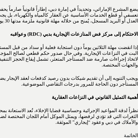
يضع المشرع الإماراتي، وتحديداً في إمارة دبي، إطاراً قانونياً صارما
تعسفي أو قطع الخدمات الأساسية عن العقار كالمياه والكهرباء، بل يجب 
العدل أو البريد المسجل، يُمنح من خلاله مهلة قانونية ملزمة مدتها 30 يوماً لسداد المتأخرات المالية، وذلك استناداً إلى قانون الإيجارات في دبي (القانون رقم 33 لسنة 2008 المعدل للقانون رقم 26 لسنة 2007).
الاحتكام إلى مركز فض المنازعات الإيجارية بدبي (RDC) وعواقبه
إذا انقضت مهلة الثلاثين يوماً دون استجابة فعلية أو سداد من قبل الم
البت في النزاعات الإيجارية. وفي حال صدور حكم قطعي لصالح المؤجر، تنت
لاتخاذ إجراءات صارمة ضد المستأجر المتعثر، تشمل إيقاع الحجز التنفيذي
والجهات المختصة.
ويجب التنويه إلى أن تقديم شيكات بدون رصيد كدفعات لعقد الإيجار يضيف بُ
المستأجر دون الحاجة للمرور بدرجات التقاضي الموضوعية.
أهمية التمثيل القانوني في النزاعات العقارية
نظراً لدقة المواعيد الإجرائية وحساسية قضايا الإخلاء، تُعد الاستعان
الثغرات التي قد تؤدي لرفضها، ويمثل الموكل أمام اللجان المختصة لضم
والأملاك في دبي وعقود “إيجاري” الموثقة.
الخاتمة