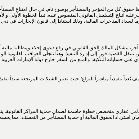
ً يحفظ حقوق كل من المؤجر والمستأجر بوضوح تام. في حال امتناع المستأ
عليه اتباع التسلسل القانوني المنصوص عليه. تبدأ الخطوة الأولى والأ
ستأجر، يتشكل للمالك الحق القانوني في رفع دعوى إخلاء ومطالبة مالية 
قل القضية فوراً إلى إدارة التنفيذ. وهنا تتجلى العواقب القانونية ال
 على حساباته البنكية، والمنع من السفر خارج دولة الإمارات العربية ا
عداً تنفيذياً مباشراً للنزاع؛ حيث تعتبر الشيكات المرتجعة سنداً تنفيذ
ة بمحامي عقاري متخصص خطوة حاسمة لضمان حماية المراكز القانونية. يت
ان استرداد الحقوق المالية أو حماية المستأجر من التعسف، مما يحسم ا