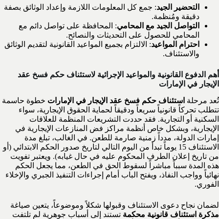
التحضير الجيد
: جمع كل المعلومات اللازمة وإعداد الوثائق بصفة
دقيقة ومُنظمة.
التواصل الجيد مع المحامي
: المحافظة على تواصل دائم مع
المحامي للحصول على التحديثات والنصائح.
احترام المواعيد
: الالتزام بجميع المواعيد القانونية لتقديم الوثائق
والاستئناف.
أهم الدفوع القانونية والمواعيد الإجرائية لاستئناف حكم فسخ عقد
الإيجار في الإمارات
تُعد مرحلة
استئناف حكم فسخ عقد الإيجار في الإمارات
خطوة حاسمة
تتطلب تحركاً قانونياً سريعاً ودقيقاً لحماية الحقوق الإيجارية، سواء
السكنية أو التجارية. فقد حددت التشريعات المنظمة للعلاقات
الإيجارية، وبشكل خاص أنظمة مراكز فض المنازعات الإيجارية في
إمارات الدولة، مدداً زمنية صارمة للطعن. في الغالب، تبلغ مدة
الاستئناف 15 يوماً تبدأ من اليوم التالي لتاريخ صدور الحكم الابتدائي (أو
من تاريخ إعلان الطرف المحكوم عليه في حال غيابه). ويعتبر تفويت
هذه المدة سبباً مباشراً لسقوط الحق في الطعن، مما يجعل الحكم
نهائياً وواجب النفاذ، ويفتح الباب أمام إجراءات التنفيذ الجبري والإخلاء
الفوري.
لضمان نجاح دعوى الاستئناف وقبولها شكلاً وموضوعاً، يتعين صياغة
مذكرة استئناف قانونية محكمة
تستند إلى أسباب جوهرية لم تلتفت