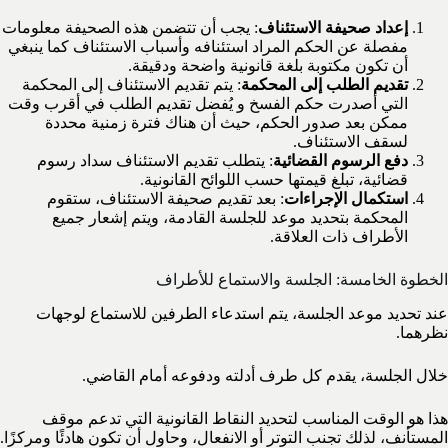
إعداد صحيفة الاستئناف
: يجب أن تتضمن هذه الصحيفة معلومات
مفصلة عن الحكم المراد استئنافه وأسباب الاستئناف كما ينبغي
أن تكون مكتوبة بلغة قانونية واضحة ودقيقة.
تقديم الطلب إلى المحكمة
: يتم تقديم الاستئناف إلى المحكمة
التي أصدرت حكم الفسخ و يُفضل تقديم الطلب في أقرب وقت
ممكن بعد صدور الحكم، حيث أن هناك فترة زمنية محددة
لسقف الاستئناف.
دفع الرسوم القضائية
: يتطلب تقديم الاستئناف سداد رسوم
قضائية، تبلغ قيمتها حسب اللوائح القانونية.
استكمال الإجراءات
: بعد تقديم صحيفة الاستئناف، ستقوم
المحكمة بتحديد موعد للجلسة القادمة، ويتم إشعار جميع
الأطراف ذات العلاقة.
الخطوة الخامسة: الجلسة والاستماع للأطراف
عند تحديد موعد الجلسة، يتم استدعاء الطرفين للاستماع لوجهات
نظرهما.
خلال الجلسة، يقدم كل طرف أدلته ودفوعه أمام القاضي.
هذا هو الوقت المناسب لتحديد النقاط القانونية التي تدعم موقف
المستأنف، لذلك تجنب التوتر أو الانفعال، وحاول أن تكون هادئًا ومركزًا.