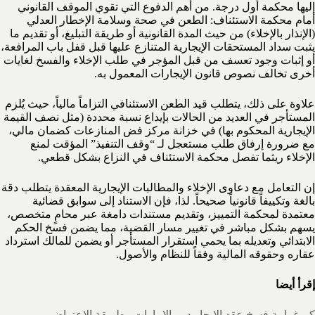
إليها محكمة أول درجة. من أهم الدفوع التي تقوي الموقف القانوني
أمام محكمة الاستئناف: الطعن في صحة وسلامة الإخطار العدلي
(الإنذار بالإخلاء) من حيث المدة القانونية أو طريقة التبليغ، أو تقديم ما
يثبت سداد المستحقات الإيجارية المتنازع عليها قبل قفل باب المرافعة،
أو إثبات وجود تعسف من قبل المؤجر في طلب الإخلاء والفسخ لغايات
أخرى تخالف نصوص قانون الإيجارات المعمول به.
علاوة على ذلك، يتطلب قيد الطعن الاستئنافي التزاماً مالياً، حيث يُلزم
المستأجر في العديد من الحالات بإيداع نسبة محددة (مثل نصف القيمة
الإيجارية المحكوم بها) في خزانة مركز فض المنازعات كضمان مالي،
مع ضرورة إرفاق طلب مستعجل لـ “وقف التنفيذ” المؤقت لمنع
الإخلاء ريثما تفصل محكمة الاستئناف في النزاع بشكل قطعي.
إن التعامل مع دعاوى الإخلاء والمطالبات الإيجارية المعقدة يتطلب دقة
بالغة وتكييفاً قانونياً صحيحاً. لذا، فإن الاستناد إلى سوابق قضائية
معتمدة لمحكمة التمييز، وتقديم مستندات دامغة عبر محامٍ متخصص،
يسهم بشكل مباشر في تغيير مسار القضية، مما يضمن فسخ الحكم
الابتدائي وتعديله بما يحمي استقرار المستأجر أو يضمن للمالك استرداد
عقاره وحقوقه المالية وفقاً للنظام والأصول.
إقرأ أيضا
كم غرامة فسخ عقد الايجار دبي الإمارات وطريقة الاعتراض