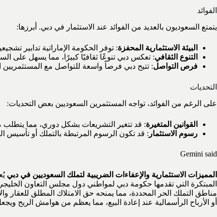
الفوائد
يتمتع السعوديون بالعديد من الفوائد عند الاستثمار في دبي. أبرزها:
البيئة الاستثمارية المحفزة
: توفر الحكومة الإماراتية تدابير تشجي
التنوع الثقافي
: تعكس دبي تنوعًا ثقافيًا كبيرًا، مما يسهل على الس
فرص التواصل
: تتيح دبي فرصاً واسعة للتواصل مع المستثمريين ا
التحديات
على الرغم من الفوائد، تواجه المستثمرين السعوديين بعض التحديات:
القوانين المتغيرة
: قد تتغير التشريعات بشكل دوري، مما يتطلب من
رسوم الاستثمار
: قد تكون الرسوم المرتبطة بالتملك أو تأسيس 
Gemini said
المميزات الاستثمارية والإعفاءات الضريبية لتملك السعوديين في دبي
يُع
مناطق التملك الحر المحددة، مما يمنحه حق الامتلاك المطلق للعقار والأ
أو الأرباح الرأسمالية عند إعادة البيع، مما يعظم من هوامش الربح ويج