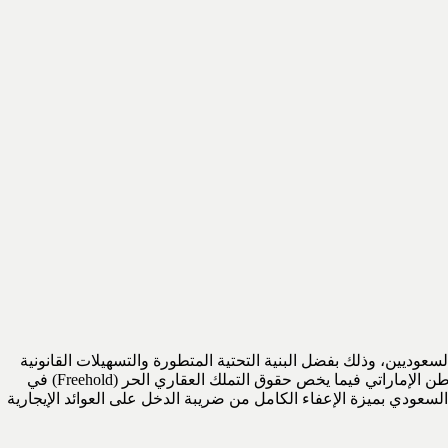
عوديين، وذلك بفضل البنية التحتية المتطورة والتسهيلات القانونية
المبتكرة التي تقدمها حكومة دبي لمواطني دول مجلس التعاون الخليجي. بموجب القوانين المعمول بها، يُعامل المواطن السعودي معاملة المواطن الإماراتي فيما يخص حقوق التملك العقاري الحر (Freehold) في
لسعودي بميزة الإعفاء الكامل من ضريبة الدخل على العوائد الإيجارية