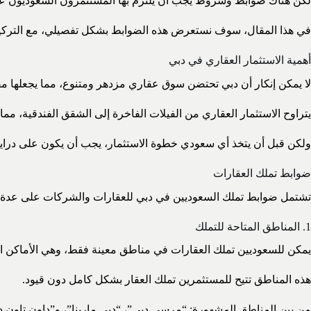
لكن هناك ضوابط وشروط يجب أن يلتزم بها المستثمرون السعوديون عند 
في هذا المقال، سوف نستعرض هذه الضوابط بشكل تفصيلي، مع التركيز عل
أهمية الاستثمار العقاري في دبي
لا يمكن إنكار أن دبي تحتضن سوق عقاري مزدهر ومتنوع، مما يجعلها مقصد
يتراوح الاستثمار العقاري من الفيلات الفاخرة إلى الشقق الفندقية، مم
ولكن قبل أن يتخذ أي سعودي خطوة الاستثمار، يجب أن يكون على دراية 
ضوابط تملك العقارات
تشتمل ضوابط تملك السعوديين في دبي للعقارات والشركات على عدة 
1. المناطق المتاحة للتملك
يمكن للسعوديين تملك العقارات في مناطق معينة فقط، وهي الأماكن التي تسمح به
هذه المناطق تتيح للمستثمرين تملك العقار بشكل كامل دون قيود.
من بين المناطق المشهورة: “مرسى دبي”، “دبي مارينا”، و”داون تاون د