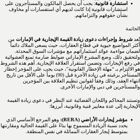
استشارة قانونية
: يجب أن يحصل المالكون والمستأجرون على
استشارات قانونية إذا كانت لديهم أي استفسارات أو مخاوف
بشأن حقوقهم والتزاماتهم.
الخاتمة
تُعد
شروط وإجراءات دعوى زيادة القيمة الإيجارية في الإمارات
من
أكثر المواضيع حيوية في قطاع العقارات، حيث يسعى الملاك دائماً
لضمان مواءمة عوائد استثماراتهم مع مؤشرات السوق المحدثة.
ولتحقيق ذلك، وضع المشرع الإماراتي ضوابط صارمة تمنع العشوائية
في رفع الإيجارات، وتضمن استقرار العلاقة الإيجارية. أهم هذه الشروط
هو الالتزام بـ “مهلة الإخطار القانونية”، حيث يجب على المؤجر إخطار
المستأجر برغبته في زيادة الأجرة قبل (90) يوماً على الأقل من تاريخ
انتهاء العقد، وذلك وفقاً لقوانين تنظيم العلاقة بين المؤجرين
والمستأجرين في دبي والإمارات الأخرى.
وتستند المحاكم واللجان القضائية عند النظر في دعوى زيادة القيمة
الإيجارية إلى عدة معايير فنية وقانونية، أبرزها:
مؤشر إيجارات الأراضي (RERA):
وهو المرجع الأساسي الذي
يحدد نسبة الزيادة المسموح بها بناءً على القيمة الحالية ومقارنتها
بمتوسط إيجار العقارات المماثلة في نفس المنطقة.