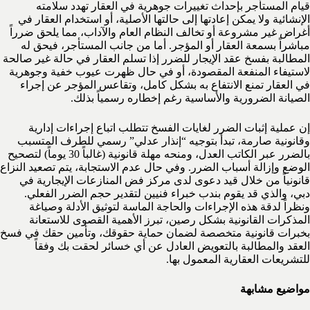
قيام المستأجر بإحداث تغييرات جوهرية في العقار تهدد سلامته
الإنشائية ولا يمكن إعادتها إلى حالتها الأصلية، أو استخدام العقار في
أغراض غير مشروعة أو تخالف النظام العام والآداب، مما يلحق ضرراً
مباشراً بسمعة العقار أو المؤجر. أما من جانب المستأجر، فيحق له
المطالبة بفسخ عقد الإيجار للضرر إذا تسلم العقار في حالة غير صالحة
لاستيفاء المنفعة المقصودة، أو في حال ظهرت عيوب خفية وجوهرية
في العقار تمنع الانتفاع به بشكل كامل، وتقاعس المؤجر عن إجراء
الصيانة الضرورية والأساسية رغم إخطاره رسمياً بذلك.
إن عملية إثبات الضرر لغايات الفسخ تتطلب اتباع إجراءات إدارية
وقانونية صارمة، تبدأ بتوجيه “إنذار عدلي” رسمي للطرف المتسبب
بالضرر عبر الكاتب العدل، ومنحه مهلة قانونية (غالباً 30 يوماً) لتصحيح
الوضع وإزالة أسباب الضرر. وفي حال عدم الاستجابة، يتم تصعيد النزاع
قانونياً من خلال قيد دعوى لدى مركز فض المنازعات الإيجارية في
دبي، والذي قد يقوم بندب خبراء فنيين لتقدير حجم الضرر الفعلي.
ونظراً لدقة هذه الإجراءات والحاجة الماسة لتوثيق الأدلة وصياغة
المذكرات القانونية بشكل رصين، تبرز الأهمية القصوى للاستعانة
بخبرات قانونية متخصصة لضمان حماية حقوقك، وتأمين حقك في فسخ
العقد والمطالبة بالتعويض العادل عن أي خسائر لحقت بك وفقاً
للتشريعات العقارية المعمول بها.
مواضيع مشابهة