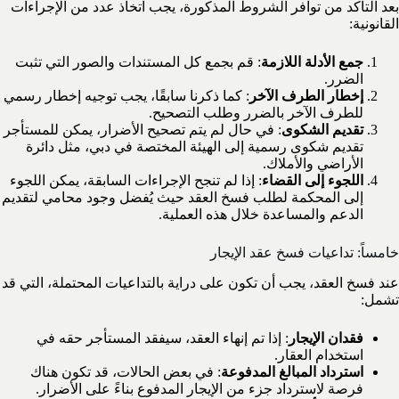
بعد التأكد من توافر الشروط المذكورة، يجب اتخاذ عدد من الإجراءات
القانونية:
جمع الأدلة اللازمة
: قم بجمع كل المستندات والصور التي تثبت
الضرر.
إخطار الطرف الآخر
: كما ذكرنا سابقًا، يجب توجيه إخطار رسمي
للطرف الآخر بالضرر وطلب التصحيح.
تقديم الشكوى
: في حال لم يتم تصحيح الأضرار، يمكن للمستأجر
تقديم شكوى رسمية إلى الهيئة المختصة في دبي، مثل دائرة
الأراضي والأملاك.
اللجوء إلى القضاء
: إذا لم تنجح الإجراءات السابقة، يمكن اللجوء
إلى المحكمة لطلب فسخ العقد حيث يُفضل وجود محامي لتقديم
الدعم والمساعدة خلال هذه العملية.
خامساً: تداعيات فسخ عقد الإيجار
عند فسخ العقد، يجب أن تكون على دراية بالتداعيات المحتملة، التي قد
تشمل:
فقدان الإيجار
: إذا تم إنهاء العقد، سيفقد المستأجر حقه في
استخدام العقار.
استرداد المبالغ المدفوعة
: في بعض الحالات، قد تكون هناك
فرصة لاسترداد جزء من الإيجار المدفوع بناءً على الأضرار.