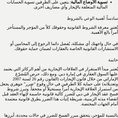
تسوية الأوضاع المالية
: يتعين على الطرفين تسوية الحسابات
المالية المتعلقة بالإيجار وأي مصاريف أخرى.
سادساً: أهمية الوعي بالشروط
تُعتبر معرفة الشروط القانونية وحقوقك كلاً من المؤجر والمستأجر
أمراً بالغ الأهمية.
في حال واجهتك أي مشكلة، يُفضل دائما الرجوع إلى المحامين أو
الاستشارات القانونية الخاصة بالعقارات لضمان حماية حقوقك.
خاتمة
يُعتبر مبدأ الاستقرار في العلاقات الإيجارية من أهم الركائز التي يعتمد
عليها السوق العقاري في إمارة دبي. ومع ذلك، حرص المُشرّع
الإماراتي من خلال قانون الإيجارات (القانون رقم 26 لسنة 2007
وتعديلاته) على حماية كلا الطرفين في حال وقوع “ضرر” جوهري يجعل
من استمرار العلاقة الإيجارية أمراً مستحيلاً أو مجحفاً. وتبرز شروط
فسخ عقد الإيجار في دبي للضرر كآلية قانونية حاسمة لإنهاء العقد قبل
انقضاء مدته الزمنية، شريطة إثبات هذا الضرر بطرق قانونية معتمدة
أمام الجهات المختصة.
بالنسبة للمؤجر، يتحقق مبرر الفسخ للضرر في حالات محددة، أبرزها