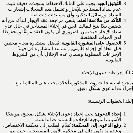
التوثيق الجيد
: يجب على المالك الاحتفاظ بسجلات دقيقة تثبت
عدم سداد المستأجر للإيجار و تشمل هذه السجلات إشعارات
السداد، ورسائل التذكير، وأي مستندات ذات صلة.
التأكد من ملاءمة العقد
: ينبغي مراجعة عقد الإيجار للتأكد من أنه
يتضمن بندًا يتيح للمالك الحق في إخلاء المستأجر في حال عدم
سداد الإيجار حيث من الضروري أن يكون العقد موثقًا ومحفوظًا
لدى الجهات المختصة.
الحصول على المشورة القانونية
: يُفضل استشارة محامٍ مختص
قبل اتخاذ أي إجراء قانوني, و تساعد المشاورة في فهم
الإجراءات المطلوبة وضمان عدم الإخلال بأي من الشروط
القانونية.
ثالثًا: إجراءات دعوى الإخلاء
بمجرد استيفاء الشروط المذكورة أعلاه، يجب على المالك اتباع
إجراءات الدعوى بشكل دقيق.
إليك الخطوات الرئيسية:
إعداد الدعوى
: يجب إعداد دعوى الإخلاء بشكل صحيح، موضحًا
الأسباب الموجبة للإخلاء والمستندات الداعمة.
رفع الدعوى إلى المحكمة
: يُقدَّم الطلب إلى محكمة الاختصاص،
وعادة ما يكون ذلك في محكمة الأمور المستعجلة، حيث يتم