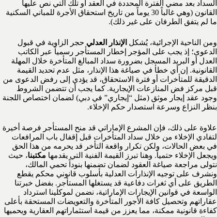
السداد بعد مضي الفترة المحددة في العقد أو تلك التي نص عليها
القانون (وهي غالباً 30 يوماً من تاريخ استحقاق الأجرة للمباني السكنية
ما لم يتفق الطرفان على غير ذلك).
ومن الناحية الإجرائية، يُشكل
الإنذار العدلي
حجر الزاوية في قبول
الدعوى؛ إذ يجب على المؤجر إخطار المستأجر رسمياً عبر الكاتب
العدل أو البريد المسجل بضرورة سداد المبالغ المتأخرة خلال المهلة
القانونية. إن أي خطأ في صياغة هذا الإنذار، مثل عدم تحديد القيمة
الدقيقة للمتأخرات أو فترة الاستحقاق، قد يؤدي إلى رفض الدعوى من
قبل مركز فض المنازعات الإيجارية. كما يجب أن تتضمن الشروط
وجود عقد إيجار موثق (مثل “إيجاري” في دبي) لضمان اختصاص اللجنة
بنظر النزاع وسرعة استصدار حكم الإخلاء.
علاوة على ذلك، فإن المشرع الإماراتي قد منح المستأجر فرصة أخيرة
لتفادي الإخلاء من خلال سداد المتأخرات قبل إقفال باب المرافعات
في بعض الحالات، ولكن تكرار واقعة التأخر قد يحرمه من هذا الحق
ويجعل الإخلاء حتمياً. وهنا تبرز القيمة الفنية التي يقدمها
مكتبنا
، حيث
نتولى مراجعة صياغة العقود لضمان تضمنها بنوداً تحمي المالك،
ونشرف على توجيه الإنذارات العدلية بأسلوب قانوني محكم يقطع
الطريق على أي ثغرات دفاعية قد يستغلها المستأجر. بفضل خبرتنا
الواسعة في قوانين الإيجارات الإماراتية، نضمن لموكلينا استرداد
عقاراتهم وتحصيل كافة الأجور المتأخرة والتعويضات المستحقة بأعلى
كفاءة قانونية ممكنة، مما يعزز من قيمة استثماراتهم العقارية ويحميها