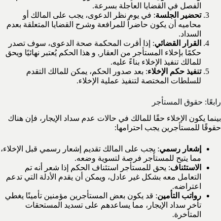
الفصل في القضايا العاجلة بسرعة.
تحضير الجلسة
: في يوم نظر الدعوى، يجب على المالك أو
محاميه أن يكون حاضراً للمرافعة وشرح القضايا المتعلقة بعدم
السداد.
القرار القضائي
: إذا أقرت المحكمة صحة الدعوى، سوف تصدر
حكمًا بإخلاء المستأجر من العقار, و هذا الحكم يُعتبر نهائيًا ويحق
للمالك تنفيذ الإخلاء بناءً عليه.
تنفيذ حكم الإخلاء
: بعد صدور الحكم، يمكن للمالك التقدم
للسلطات المختصة لتنفيذ عملية الإخلاء.
رابعًا: حقوق المستأجر
بينما يكون الإخلاء حقًا للمالك في حالات عدم سداد الإيجار، فإن هناك
حقوقًا للمستأجرين يجب احترامها:
إشعار رسمي
: يجب على المالك تقديم إشعار رسمي قبل الإخلاء،
مما يتيح للمستأجر فرصة لتسوية وضعه.
الاستئناف
: يحق للمستأجر استئناف الحكم إذا شعر أنه تم
التعامل معه بشكل غير عادل، ويمكن أن يقدم الأدلة التي تدعم
اعتراضه.
رواتب التأمين
: قد يكون بعض المستأجرين مؤمنين تأمينًا يغطي
تأخر سداد الإيجار، مما يساعدهم على تسديد المستحقات
المتأخرة.