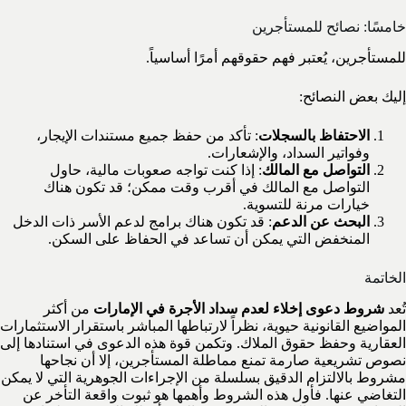
خامسًا: نصائح للمستأجرين
للمستأجرين، يُعتبر فهم حقوقهم أمرًا أساسياً.
إليك بعض النصائح:
الاحتفاظ بالسجلات
: تأكد من حفظ جميع مستندات الإيجار،
وفواتير السداد، والإشعارات.
التواصل مع المالك
: إذا كنت تواجه صعوبات مالية، حاول
التواصل مع المالك في أقرب وقت ممكن؛ قد تكون هناك
خيارات مرنة للتسوية.
البحث عن الدعم
: قد تكون هناك برامج لدعم الأسر ذات الدخل
المنخفض التي يمكن أن تساعد في الحفاظ على السكن.
الخاتمة
تُعد
شروط دعوى إخلاء لعدم سداد الأجرة في الإمارات
من أكثر
المواضيع القانونية حيوية، نظراً لارتباطها المباشر باستقرار الاستثمارات
العقارية وحفظ حقوق الملاك. وتكمن قوة هذه الدعوى في استنادها إلى
نصوص تشريعية صارمة تمنع مماطلة المستأجرين، إلا أن نجاحها
مشروط بالالتزام الدقيق بسلسلة من الإجراءات الجوهرية التي لا يمكن
التغاضي عنها. فأول هذه الشروط وأهمها هو ثبوت واقعة التأخر عن