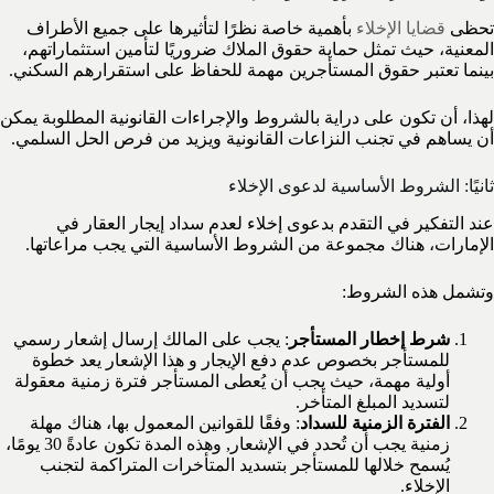
تحظى
قضايا الإخلاء
بأهمية خاصة نظرًا لتأثيرها على جميع الأطراف
المعنية، حيث تمثل حماية حقوق الملاك ضروريًا لتأمين استثماراتهم،
بينما تعتبر حقوق المستأجرين مهمة للحفاظ على استقرارهم السكني.
لهذا، أن تكون على دراية بالشروط والإجراءات القانونية المطلوبة يمكن
أن يساهم في تجنب النزاعات القانونية ويزيد من فرص الحل السلمي.
ثانيًا: الشروط الأساسية لدعوى الإخلاء
عند التفكير في التقدم بدعوى إخلاء لعدم سداد إيجار العقار في
الإمارات، هناك مجموعة من الشروط الأساسية التي يجب مراعاتها.
وتشمل هذه الشروط:
شرط إخطار المستأجر
: يجب على المالك إرسال إشعار رسمي
للمستأجر بخصوص عدم دفع الإيجار و هذا الإشعار يعد خطوة
أولية مهمة، حيث يجب أن يُعطى المستأجر فترة زمنية معقولة
لتسديد المبلغ المتأخر.
الفترة الزمنية للسداد
: وفقًا للقوانين المعمول بها، هناك مهلة
زمنية يجب أن تُحدد في الإشعار, وهذه المدة تكون عادةً 30 يومًا،
يُسمح خلالها للمستأجر بتسديد المتأخرات المتراكمة لتجنب
الإخلاء.