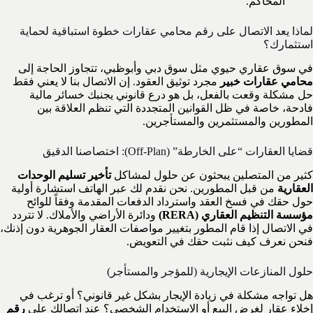
المحاكم.
لماذا يعد الاتصال على رقم محامي عقارات خطوة استباقية لحماية
استثمارك؟
في سوق عقاري حيوي مثل سوق دبي وأبوظبي، تتجاوز الحاجة إلى
محامي عقارات خبير
مجرد توثيق العقود. إن الاتصال بنا لا يعني فقط
حل مشكلة وقعت بالفعل، بل هو درع قانوني يجنبك خسائر مالية
فادحة، خاصة في ظل القوانين المتجددة التي تنظم العلاقة بين
المطورين والمستثمرين والمستأجرين.
قضايا العقارات “على الخارطة” (Off-Plan): اختصاصنا الدقيق
كثير من المتصلين يبحثون عن حلول لمشاكل
تأخير تسليم الوحدات
العقارية
من قبل المطورين. نحن نقدم لك عبر الهاتف استشارة أولية
حول حقك في فسخ العقد واسترداد الدفعات المقدمة وفقاً للوائح
مؤسسة التنظيم العقاري (RERA)
ودائرة الأراضي والأملاك. لا تتردد
في الاتصال إذا قام المطور بتغيير مواصفات العقار الجوهرية دون إذنك،
فنحن نعرف كيف نثبت حقك في التعويض.
حلول المنازعات الإيجارية (للمؤجر والمستأجر)
هل تواجه مشكلة في زيادة الإيجار بشكل غير قانوني؟ أو ترغب في
إخلاء عقار لغرض البيع أو الاستخدام الشخصي؟ عند اتصالك على
رقم