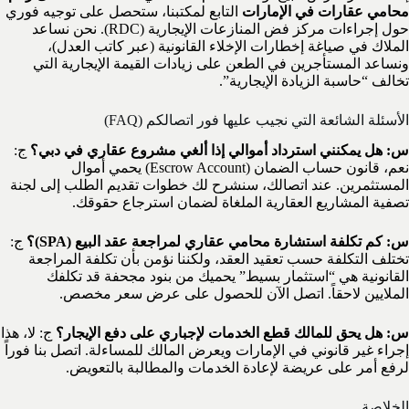
محامي عقارات في الإمارات
التابع لمكتبنا، ستحصل على توجيه فوري
حول إجراءات مركز فض المنازعات الإيجارية (RDC). نحن نساعد
الملاك في صياغة إخطارات الإخلاء القانونية (عبر كاتب العدل)،
ونساعد المستأجرين في الطعن على زيادات القيمة الإيجارية التي
تخالف “حاسبة الزيادة الإيجارية”.
الأسئلة الشائعة التي نجيب عليها فور اتصالكم (FAQ)
س: هل يمكنني استرداد أموالي إذا ألغي مشروع عقاري في دبي؟
ج:
نعم، قانون حساب الضمان (Escrow Account) يحمي أموال
المستثمرين. عند اتصالك، سنشرح لك خطوات تقديم الطلب إلى لجنة
تصفية المشاريع العقارية الملغاة لضمان استرجاع حقوقك.
س: كم تكلفة استشارة محامي عقاري لمراجعة عقد البيع (SPA)؟
ج:
تختلف التكلفة حسب تعقيد العقد، ولكننا نؤمن بأن تكلفة المراجعة
القانونية هي “استثمار بسيط” يحميك من بنود مجحفة قد تكلفك
الملايين لاحقاً. اتصل الآن للحصول على عرض سعر مخصص.
س: هل يحق للمالك قطع الخدمات لإجباري على دفع الإيجار؟
ج: لا، هذا
إجراء غير قانوني في الإمارات ويعرض المالك للمساءلة. اتصل بنا فوراً
لرفع أمر على عريضة لإعادة الخدمات والمطالبة بالتعويض.
الخلاصة