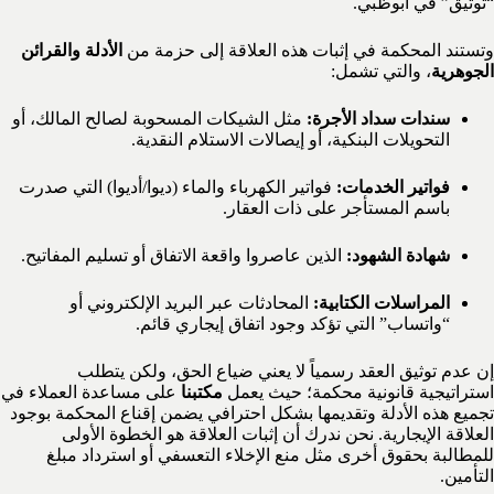
“توثيق” في أبوظبي.
وتستند المحكمة في إثبات هذه العلاقة إلى حزمة من
الأدلة والقرائن
الجوهرية
، والتي تشمل:
سندات سداد الأجرة:
مثل الشيكات المسحوبة لصالح المالك، أو
التحويلات البنكية، أو إيصالات الاستلام النقدية.
فواتير الخدمات:
فواتير الكهرباء والماء (ديوا/أديوا) التي صدرت
باسم المستأجر على ذات العقار.
شهادة الشهود:
الذين عاصروا واقعة الاتفاق أو تسليم المفاتيح.
المراسلات الكتابية:
المحادثات عبر البريد الإلكتروني أو
“واتساب” التي تؤكد وجود اتفاق إيجاري قائم.
إن عدم توثيق العقد رسمياً لا يعني ضياع الحق، ولكن يتطلب
استراتيجية قانونية محكمة؛ حيث يعمل
مكتبنا
على مساعدة العملاء في
تجميع هذه الأدلة وتقديمها بشكل احترافي يضمن إقناع المحكمة بوجود
العلاقة الإيجارية. نحن ندرك أن إثبات العلاقة هو الخطوة الأولى
للمطالبة بحقوق أخرى مثل منع الإخلاء التعسفي أو استرداد مبلغ
التأمين.