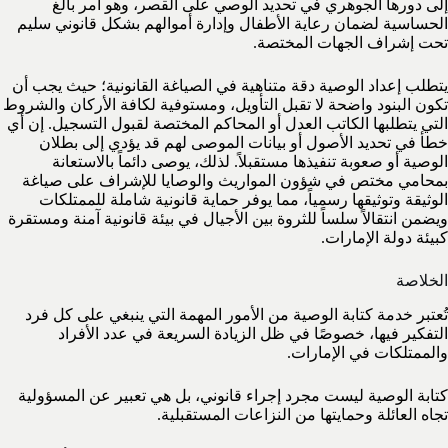
إلى دورها الجوهري في تحديد الوصي على القصر، وهو أمر بالغ
الحساسية لضمان رعاية الأطفال وإدارة أموالهم بشكل قانوني سليم
تحت إشراف الجهات المختصة.
يتطلب إعداد الوصية دقة متناهية في الصياغة القانونية؛ حيث يجب أن
تكون البنود واضحة لا تقبل التأويل، ومستوفية لكافة الأركان والشروط
التي يتطلبها الكاتب العدل أو المحاكم المختصة لقبول التسجيل. إن أي
خطأ في تحديد الأصول أو بيانات الموصى لهم قد يؤدي إلى بطلان
الوصية أو صعوبة تنفيذها مستقبلاً. لذلك، يوصى دائماً بالاستعانة
بمحامي مختص في شؤون المواريث والوصايا للإشراف على صياغة
الوثيقة وتوثيقها رسمياً، مما يوفر حماية قانونية شاملة للممتلكات
ويضمن انتقالاً سلساً للثروة بين الأجيال في بيئة قانونية آمنة ومستقرة
كبيئة دولة الإمارات.
الخلاصة
تُعتبر خدمة كتابة الوصية من الأمور المهمة التي ينبغي على كل فرد
التفكير فيها، خصوصًا في ظل الزيادة السريعة في عدد الأفراد
والممتلكات في الإمارات.
كتابة الوصية ليست مجرد إجراء قانوني، بل هي تعبير عن المسؤولية
تجاه العائلة وحمايتها من النزاعات المستقبلية.