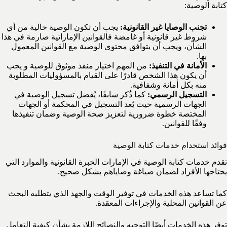
كتابة الوصية:
تجنب الوصايا غير القانونية:
يجب أن تكون الوصية خالية من أي
شروط غير قانونية أو غامضة فالقوانين الإماراتية صارمة في هذا
الشأن، ويجب أن يتوافق محتوى الوصية مع القوانين المعمول
بها.
الأمانة في التنفيذ:
من المهم اختيار منفذ موثوق للوصية و يجب
أن يكون هذا الشخص قادرًا على القيام بالمسؤوليات المطلوبة
منه بكل أمانة وشفافية.
التسجيل الرسمي:
كما ذُكر سابقًا، يُفضل تسجيل الوصية في
الجهات الرسمية حيث يُعد التسجيل في المحكمة أو الجهات
المختصة خطوة ضرورية لتعزيز صحة الوصية وضمان تنفيذها
وفقًا للقوانين.
فوائد استخدام خدمات كتابة الوصية
تقدم خدمات كتابة الوصية في الإمارات الخبرة القانونية والموارد التي
يحتاجها الأفراد لضمان صياغة وصاياهم بشكل صحيح.
كما تساعد هذه الخدمات في توفير الوقت والجهد الذي يتطلبه البحث
عن القوانين المحلية والإجراءات المعقدة.
توفر هذه الخدمات أيضًا التوجيه والنصائح اللازمة بشأن كيفية التعامل