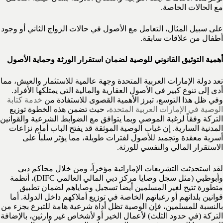
مع الحالات الخاصة.
على سبيل المثال، التعامل مع الأصول في حالات الزواج الثاني أو وجود
أطفال من علاقات سابقة.
أهمية التوثيق القانوني للوصية لضمان استقرار الورثة وحماية الأصول
تعد دولة الإمارات العربية المتحدة وجهة عالمية للاستثمار والعيش، مما
أدى إلى تنوع كبير في الأصول العقارية والمالية التي يمتلكها الأفراد.
وفي ظل هذا التوسع، تبرز الأهمية القصوى للاستفادة من
خدمة كتابة
الوصية في الإمارات العربية المتحدة
، حيث تضمن هذه الخطوة توزيع
التركة وفقاً لرغبة الموصي وبما يتوافق مع الضوابط الشرعية والقوانين
المدنية السارية. إن غياب الوصية الموثقة قد يفتح الباب أمام نزاعات
أسرية معقدة وتجميد للأصول لفترات طويلة، مما يؤثر سلباً على
الاستقرار المالي والنفسي للورثة.
لقد استحدثت التشريعات الإماراتية مؤخراً، ومن خلال محاكم دبي
وأبوظبي (مثل سجل وصايا مركز دبي المالي العالمي DIFC)، أنظمة
متطورة تتيح لغير المسلمين أيضاً تسجيل وصاياهم لضمان تطبيق
قوانين بلدانهم أو رغباتهم الخاصة في توزيع أملاكهم داخل الدولة. أما
بالنسبة للمسلمين، فإن الوصية تظل أداة شرعية هامة للتبرع بجزء من
التركة (في حدود الثلث) لأعمال الخير أو لأشخاص غير وارثين، بالإضافة