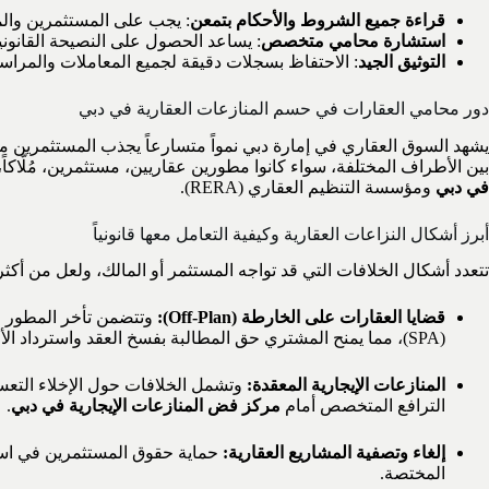
قراءة جميع الشروط والأحكام بتمعن
: يجب على المستثمرين والمس
استشارة محامي متخصص
: يساعد الحصول على النصيحة القانون
التوثيق الجيد
: الاحتفاظ بسجلات دقيقة لجميع المعاملات والمراسل
دور محامي العقارات في حسم المنازعات العقارية في دبي
يشهد السوق العقاري في إمارة دبي نمواً متسارعاً يجذب المستثمرين من كا
بين الأطراف المختلفة، سواء كانوا مطورين عقاريين، مستثمرين، مُلّاكاً
في دبي
ومؤسسة التنظيم العقاري (RERA).
أبرز أشكال النزاعات العقارية وكيفية التعامل معها قانونياً
تتعدد أشكال الخلافات التي قد تواجه المستثمر أو المالك، ولعل من أكثر
قضايا العقارات على الخارطة (Off-Plan):
وتتضمن تأخر المطور ال
(SPA)، مما يمنح المشتري حق المطالبة بفسخ العقد واسترداد الأموال مع التعويض.
المنازعات الإيجارية المعقدة:
وتشمل الخلافات حول الإخلاء التعسفي
الترافع المتخصص أمام
مركز فض المنازعات الإيجارية في دبي
.
إلغاء وتصفية المشاريع العقارية:
المختصة.