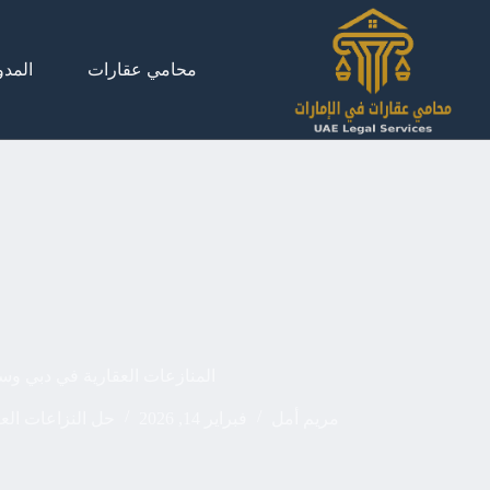
لتجاوز
لى
لمحتوى
محامي عقارات
المدو
المنازعات العقارية في دبي وس
مريم أمل
فبراير 14, 2026
حل النزاعات العق