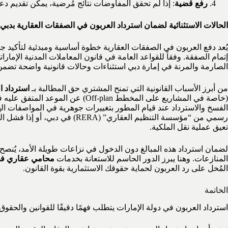
رفع قضية
: إذا لم تحقق المفاوضات نتائج مُرضية، يمكن تقديم دع
الحالات الاستثنائية لضمان استرداد العربون في الصفقات العقارية بدبي
يُعد دفع العربون في الصفقات العقارية خطوة أساسية ومبدئية لتأكيد جد
إتمام الصفقة. وفقاً للقواعد العامة في قانون المعاملات المدنية الإمارات
الصارمة والمرنة في إمارة دبي استثناءات وحالات قانونية واضحة تضم
من أبرز الأسباب القانونية التي تمنح المشتري حق المطالبة بـ
استرداد ا
الفسخ والاسترداد عند قيام المطور بتغييرات جوهرية في المواصفات ال
رسمي من “مؤسسة التنظيم العقا
تعيق عملية نقل الملكية.
لضمان استرداد هذه المبالغ دون الدخول في نزاعات طويلة الأمد، يُنصح
المنازعات. وهنا يبرز الدور الحاسم للاستعانة بخدمات
محامي عقاري في
المُخل على رد العربون لحماية حقوقك الاستثمارية بقوة القانون.
الخاتمة
استرداد العربون في دولة الإمارات يتطلب فهمًا دقيقًا للقوانين والحقوق 