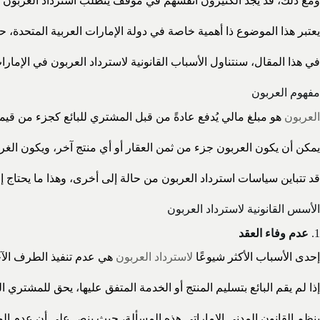
ومع ذلك، قد يجد الكثيرون أنفسهم في موقف يتطلب استرداد العربون ا
يعتبر هذا الموضوع ذا أهمية خاصة في دولة الإمارات العربية المتحدة،
في هذا المقال، سنتناول الأسباب القانونية لاسترداد العربون في الإمار
مفهوم العربون
العربون
هو مبلغ مالي يُدفع عادةً من قبل المشتري للبائع كجزء من قيمة
يمكن أن يكون العربون جزء من ثمن العقار أو أي منتج آخر، ويكون الغر
قد تتباين سياسات استرداد العربون من حالة إلى أخرى، وهذا ما يحتاج إ
الأسس القانونية لاسترداد العربون
1.
عدم وفاء العقد
إحدى الأسباب الأكثر شيوعًا
لاسترداد العربون
هي عدم تنفيذ الطرف الآخر
إذا لم يقم البائع بتسليم المنتج أو الخدمة المتفق عليها، يحق للمشتري ا
ينظم القانون المدني الإماراتي هذه المسألة، حيث ينص على أن عدم الوف