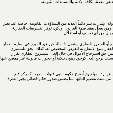
 مقدمًا لكافة الأدلة والمستندات الثبوتية.
لة الإمارات تثير دائماً العديد من التساؤلات القانونية، خاصة عند تعثر
عنه، ومن يعدل يفقد قيمة العربون. ولكن، توفر التشريعات العقارية
موال من أي تعسف أو استغلال.
ائع أو المطور العقاري. يشمل ذلك التأخير غير المبرر في تسليم العقار
 البيع والشراء (SPA)، أو اكتشاف عيوب إنشائية جسيمة في العقار تمنع الانتفاع به للغرض المخصص له. كذلك، يحق للمشتري
من حق استرجاع الأموال في حال إلغاء المشروع العقاري بقرار
الأراضي والأملاك لسبب يرجع إليه، كوجود رهون بنكية أو حجوزات قانونية غير مفصح عنها
 عن رد المبلغ ودياً، تتيح حكومة دبي قنوات سريعة كمركز فض
ع التي تثبت تقصير البائع، مما يضمن صدور حكم قضائي يجبر الطرف