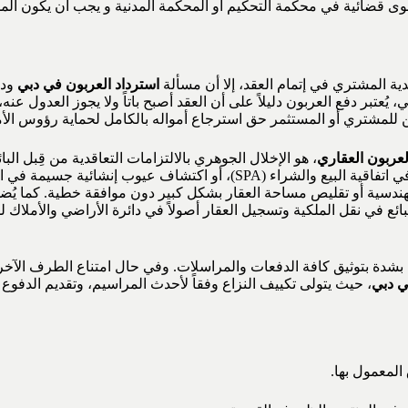
وى قضائية في محكمة التحكيم أو المحكمة المدنية و يجب أن يكون المدعى
ية المشتري في إتمام العقد، إلا أن مسألة
استرداد العربون في دبي
ودو
ي، يُعتبر دفع العربون دليلاً على أن العقد أصبح باتاً ولا يجوز العدول 
ن للمشتري أو المستثمر حق استرجاع أمواله بالكامل لحماية رؤوس الأ
لعربون العقاري
، هو الإخلال الجوهري بالالتزامات التعاقدية من قِبل الب
(خاصة في المشاريع على المخطط Off-plan) عن الموعد المتفق عليه في اتفاقية
هندسية أو تقليص مساحة العقار بشكل كبير دون موافقة خطية. كما يُض
ري” (RERA) في دبي، أو إذا فشل البائع في نقل الملكية وتسجيل العقار أصولاً في دائرة 
 بشدة بتوثيق كافة الدفعات والمراسلات. وفي حال امتناع الطرف الآخر
 دبي
، حيث يتولى تكييف النزاع وفقاً لأحدث المراسيم، وتقديم الدفو
المعمول بها.