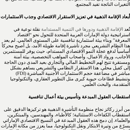
التغيرات الناتجة تفيد المجتمع.
أبعاد الإقامة الذهبية في تعزيز الاستقرار الاقتصادي وجذب الاستثمارات
تُعد
الإقامة الذهبية ودورها في التنمية المستدامة
نقلة نوعية في
استراتيجية دولة الإمارات العربية المتحدة للتحول نحو “اقتصاد
المعرفة” وبناء بيئة استثمارية تنافسية على المستوى العالمي. لم يعد
هذا النظام التشريعي مجرد تأشيرة إقامة طويلة الأمد، بل أصبح محركاً
أساسياً لدفع عجلة النمو الاقتصادي المستدام، حيث يوفر للمستثمرين
الأجانب، ورواد الأعمال، وأصحاب المواهب التخصصية، بيئة آمنة
ومستقرة تتيح لهم التخطيط المالي والتجاري بعيد المدى دون الحاجة
إلى كفيل محلي. هذا الاستقرار النظامي والتشريعي يساهم بشكل
مباشر في مضاعفة حجم الاستثمارات الأجنبية المباشرة (FDI)
وتنشيط قطاعات حيوية كبرى مثل التطوير العقاري، والتكنولوجيا
المتقدمة، والبحث العلمي.
استقطاب العقول المبدعة وتأسيس بيئة أعمال تنافسية
من أبرز ركائز نجاح منظومة التأشيرة الذهبية هو تركيزها الدقيق على
استقطاب الكفاءات الاستثنائية؛ كالأطباء، والمهندسين، والمبتكرين،
والعلماء. إن دمج هذه العقول المبدعة في النسيج الاقتصادي الإماراتي
يسرّع من وتيرة الابتكار ونقل التكنولوجيا، مما يعزز من مكانة الإمارات