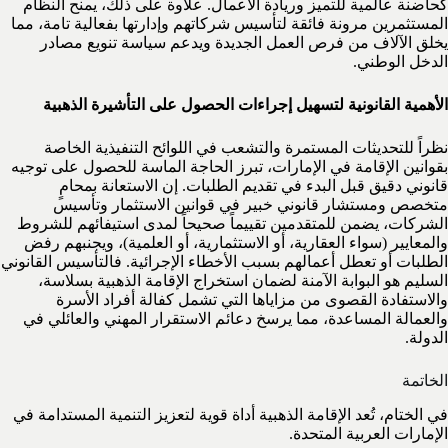
كحاضنة عالمية للتميز وريادة الأعمال. علاوة على ذلك، يمنح النظام
المستثمرين مرونة فائقة لتأسيس شركاتهم وإدارتها بفعالية تامة، مما
يخلق الآلاف من فرص العمل الجديدة ويدعم سياسة تنويع مصادر
الدخل الوطني.
الأهمية القانونية لتسهيل إجراءات الحصول على التأشيرة الذهبية
نظراً للتحديثات المستمرة والتشعب في اللوائح التنفيذية الخاصة
بقوانين الإقامة في الإمارات، تبرز الحاجة الماسة للحصول على توجيه
قانوني دقيق قبل البدء في تقديم الطلبات. إن الاستعانة بمحامٍ
متخصص ومستشار قانوني خبير في قوانين الاستثمار وتأسيس
الشركات، يضمن للمتقدمين تقييماً صحيحاً لمدى استيفائهم للشروط
والمعايير (سواء العقارية، أو الاستثمارية، أو العلمية)، ويجنبهم رفض
الطلبات أو تعطل أعمالهم بسبب الأخطاء الإجرائية. فالتأسيس القانوني
السليم هو البوابة الآمنة لضمان استخراج الإقامة الذهبية بسلاسة،
والاستفادة القصوى من مزاياها التي تشمل كفالة أفراد الأسرة
والعمالة المساعدة، مما يرسخ دعائم الاستقرار المهني والعائلي في
الدولة.
الخاتمة
في الختام، تُعد الإقامة الذهبية أداة قوية لتعزيز التنمية المستدامة في
الإمارات العربية المتحدة.