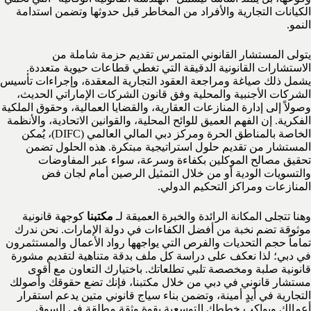
الكيانات التجارية والأفراد من المخاطر قبل حدوثها وتضمن استدامة
النمو.
يتولى المستشار القانوني المتمرس تقديم حزمة شاملة من
الاستشارات القانونية الدقيقة التي تغطي قطاعات حيوية متعددة.
يشمل ذلك صياغة ومراجعة العقود التجارية المعقدة، وإجراءات تأسيس
الشركات الأجنبية والمحلية وفق قانون الشركات الإماراتي الحديث،
وصولاً إلى إدارة المنازعات العقارية، والقضايا العمالية، وحقوق الملكية
الفكرية. إن الفهم العميق للوائح المحلية، والقوانين الاتحادية، والأنظمة
الخاصة بالمناطق الحرة ومركز دبي المالي العالمي (DIFC)، يُمكن
المستشار من تقديم حلول استراتيجية مبتكرة. هذه الحلول تضمن
تحقيق مصالح الموكلين بكفاءة وسرعة، سواء عبر المفاوضات
والتسويات الودية أو من خلال التمثيل الرصين أمام لجان فض
المنازعات ومراكز التحكيم الدولي.
وهنا تتجلى المكانة الرائدة والخبرة العميقة لـ
مكتبنا
كوجهة قانونية
موثوقة تضم نخبة من أفضل الكفاءات في دولة الإمارات. نحن ندرك
تماماً حجم التحديات والفرص التي يواجهها رواد الأعمال والمستثمرون
في دبي؛ لذا نعكف على دراسة كل ملف بدقة متناهية لتقديم مشورة
قانونية صلبة ومخصصة تلبي تطلعاتك. باختيارك التعاون مع أقوى
مستشار قانوني في دبي من خلال مكتبنا، فإنك تضع حقوقك وأصولك
التجارية في أيدٍ أمينة، وتضمن بناء سياج قانوني متين يدعم استقرار
أعمالك ويواكب خططك التوسعية بقوة وثقة مطلقة في السوق