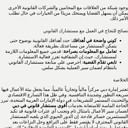
وجود شبكة من العلاقات مع المحامين والشركات القانونية الأخرى
يمكن أن يسهل القضايا ويمنحك مزيدًا من الخيارات في حال تطلب
الأمر ذلك.
نصائح للنجاح في العمل مع مستشارك القانوني
كوني واضحة في أهدافك
: حدد أهدافك القانونية بوضوح حتى
يتمكن المستشار من مساعدتك بطريقة فعالة.
تعامل مع المعلومات بصراحة
: قدمي جميع المعلومات اللازمة
لمستشارك، حيث إن الشفافية تعزز فعالية الاستشارة.
تابعي تقدّم القضية
: احرصي على متابعة مستشارك القانوني
بانتظام لضمان سير العملية بشكل سلس.
الخلاصة
تعتبر إمارة دبي مركزاً مالياً وتجارياً عالمياً، مما يجعل بيئة الأعمال فيها
سريعة التطور وشديدة التنافسية. وفي ظل هذا التسارع الاقتصادي
والتحديث المستمر للتشريعات في دولة الإمارات العربية المتحدة، تبرز
الحاجة الماسة للاستعانة بخدمات
أقوى مستشار قانوني في دبي
لضمان سير الأعمال بامتثال تام وتجنب أي عثرات قانونية قد تكبد
المستثمرين خسائر فادحة. إن الدور الحيوي الذي يلعبه المستشار
القانوني المحترف لا يقتصر فقط على الترافع وحل النزاعات بعد
وقوعها، بل يمتد أساساً ليشمل “الهندسة القانونية الوقائية” التي تحمي