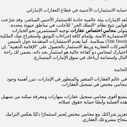
حماية الاستثمارات الأجنبية في قطاع العقارات الإماراتي
تُعد الإمارات بيئة عالمية جاذبة للاستثمار الأجنبي المباشر، وقد شرّعت
قوانين تتيح نظام “التملك الحر” للأجانب في مناطق حيوية محددة.
يتولى
محامي اختصاص عقارات
توجيه المستثمرين نحو الخيارات
الاستثمارية الآمنة، وإتمام كافة إجراءات التوثيق واستخراج صك الملكية
(Title Deed) بسلاسة. كما يقدم الاستشارات المتقدمة حول تأسيس
الشركات العقارية وربط الاستثمار بالحصول على “الإقامة الذهبية”. إن
اختيارك لمحامي ذو كفاءة عالية هو استثمار بحد ذاته، يضمن لك راحة
البال واستدامة أرباحك في سوق الإمارات المتسارع.
الخاتمة
في عالم العقارات المتغير والمتطور في الإمارات، تبرز أهمية وجود
محامي مختص في تسجيل العقارات.
يتمتع أقوى محامي تسجيل عقارات بمهارات ومعرفة تمكنه من تسهيل
هذه العملية وأيضًا حماية حقوق عملائه.
تعزيز شراكتك مع محامي مختص يُعتبر استثمارًا ذكيًا يعكس التزامك
بنجاح مشروعك العقاري.