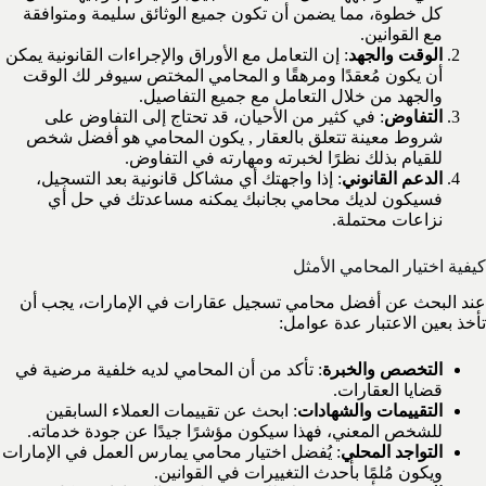
كل خطوة، مما يضمن أن تكون جميع الوثائق سليمة ومتوافقة
مع القوانين.
الوقت والجهد
: إن التعامل مع الأوراق والإجراءات القانونية يمكن
أن يكون مُعقدًا ومرهقًا و المحامي المختص سيوفر لك الوقت
والجهد من خلال التعامل مع جميع التفاصيل.
التفاوض
: في كثير من الأحيان، قد تحتاج إلى التفاوض على
شروط معينة تتعلق بالعقار , يكون المحامي هو أفضل شخص
للقيام بذلك نظرًا لخبرته ومهارته في التفاوض.
الدعم القانوني
: إذا واجهتك أي مشاكل قانونية بعد التسجيل،
فسيكون لديك محامي بجانبك يمكنه مساعدتك في حل أي
نزاعات محتملة.
كيفية اختيار المحامي الأمثل
عند البحث عن أفضل محامي تسجيل عقارات في الإمارات، يجب أن
تأخذ بعين الاعتبار عدة عوامل:
التخصص والخبرة
: تأكد من أن المحامي لديه خلفية مرضية في
قضايا العقارات.
التقييمات والشهادات
: ابحث عن تقييمات العملاء السابقين
للشخص المعني، فهذا سيكون مؤشرًا جيدًا عن جودة خدماته.
التواجد المحلي
: يُفضل اختيار محامي يمارس العمل في الإمارات
ويكون مُلمًا بأحدث التغييرات في القوانين.