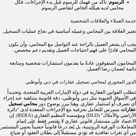
الرسوم
: تأكد من فهمك للرسوم قبل بدء الإجراءات، فكل
محامي لديه هيكله الخاص لتقاضي الرسوم.
خدمة العملاء والعلاقات الشخصية
تعتبر العلاقة بين المحامي وعميله أساسية في نجاح عمليات التسجيل.
يجب أن يشعر العميل بالراحة عند التواصل مع المحامي، وأن يكون
المحامي قادرًا على فهم احتياجات العميل وتقديم دعم مخصص.
المحامون المتفوقون عادةً ما يقدمون استشارات شخصية ومتابعة
دائمة لضمان رضا العميل.
الدور المحوري لمحامي تسجيل عقارات في دبي وأبوظبي
تتطلب القوانين العقارية في دولة الإمارات العربية المتحدة، وتحديداً
في الأسواق الحيوية مثل دبي وأبوظبي، دقة قانونية متناهية عند إجراء
أي تصرف أو استثمار عقاري. وهنا يبرز بوضوح دور
محامي تسجيل
عقارات
متمرس للتعامل بحرفية مع الإجراءات المعقدة لدى “دائرة
الأراضي والأملاك” (DLD) ومؤسسة التنظيم العقاري (RERA). إن
الاعتماد على مستشار قانوني عقاري لا يقتصر فقط على إتمام
المعاملات الورقية الروتينية، بل يُعد درعاً قانونياً حصيناً يحمي المستثمر
من أي ثغرات تعاقدية قد تؤدي مستقبلاً إلى بطلان العقود أو ضياع