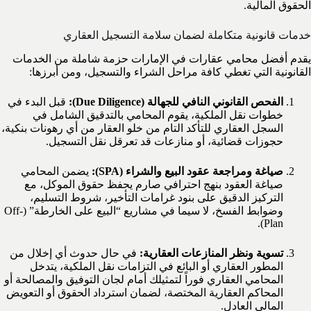
الحقوق المالية.
خدمات قانونية متكاملة لضمان سلامة التسجيل العقاري
يقدم أفضل محامي عقارات في الإمارات حزمة شاملة من الخدمات
القانونية التي تغطي كافة مراحل الشراء والتسجيل، ومن أبرزها:
الفحص القانوني النافي للجهالة (Due Diligence):
قبل البدء في
خطوات نقل الملكية، يقوم المحامي بالتدقيق الشامل في
السجل العقاري للتأكد التام من خلو العقار من أي رهونات بنكية،
حجوزات قضائية، أو منازعات قد تعرقل نقل التسجيل.
صياغة ومراجعة عقود البيع والشراء (SPA):
يضمن المحامي
صياغة العقود بنهج احترافي صارم يحفظ حقوق الموكل، مع
التركيز الدقيق على بنود غرامات التأخير، شروط التسليم،
وضوابط الفسخ، لا سيما في مشاريع “البيع على الخارطة” (Off-
Plan).
تسوية ونظر المنازعات العقارية:
في حال حدوث أي إخلال من
المطور العقاري أو البائع في التزامات نقل الملكية، يتدخل
المحامي العقاري فوراً لتمثيلك أمام لجان التوفيق والمصالحة أو
المحاكم العقارية المختصة، لضمان استرداد الحقوق أو التعويض
المالي العادل.