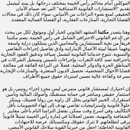
الموكلين أمام محاكم رأس الخيمة بمختلف درجاتها، بل يمتد ليشمل
تقديم “الاستشارات القانونية الاستباقية” التي تعد صمام الأمان
الحقيقي لمنع نشوء النزاعات من الأساس، سواء كان ذلك في مجالات
القضايا التجارية، المنازعات العقارية، أو القضايا العمالية المعقدة.
وهنا يتصدر
مكتبنا
المشهد القانوني كخيار أول وموثوق لكل من يبحث
عن الدعم القانوني الاحترافي الشامل في رأس الخيمة. يضم مكتبنا
فريقاً من نخبة المستشارين والمحامين الذين يمتلكون دراية واسعة
وفهماً عميقاً لبيئة الأعمال الإماراتية وأدق تفاصيل إجراءات التقاضي
والتسوية. تتنوع خدماتنا القانونية لتشمل صياغة وتدقيق العقود التجارية
باحترافية تسد كافة الثغرات، وإجراءات تأسيس وتسجيل الشركات في
المناطق الحرة والدوائر المحلية، فضلاً عن البراعة الفائقة في معالجة
قضايا الأحوال الشخصية، تحصيل الديون المتعثرة، والمنازعات الإيجارية
بسرعة وكفاءة عالية تضمن استرداد حقوق جميع الأطراف.
إن اختيارك لمستشار قانوني متمرس ليس مجرد إجراء روتيني، بل هو
استثمار حقيقي ومباشر في حماية مستقبلك وأصولك المالية وتأمين
استقرارك. الخبير القانوني يحلل كل زاوية من زوايا قضيتك، ويبتكر
حلولاً قانونية واستراتيجيات تقاضي تهدف إلى إنهاء الخصومات بأقل
التكاليف وفي أسرع وقت ممكن. بفضل التزامنا التام بأعلى معايير
الشفافية والمهنية، نضمن لعملائنا في إمارة رأس الخيمة تمثيلاً قانونياً
يرقى لتطلعاتهم. لا تترك حقوقك ومكتسباتك عرضة للاجتهادات
القانونية الخاطئة؛ اجعل من خبرتنا القوية سلاحك القانوني الأمضى،