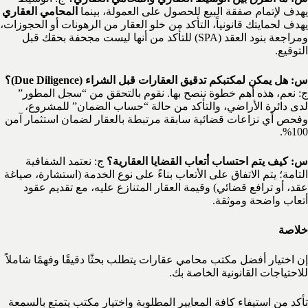
يهدف لإتمام صفقة البيع للحصول على العمولة، بينما
المحامي العقاري
يهدف لحمايتك قانونياً، التأكد من خلو العقار من الرهونات أو الحجوزات،
ومراجعة بنود العقد (SPA) للتأكد من أنها ليست مجحفة بحقك قبل
التوقيع.
س: هل يمكن لمكتبكم تدقيق العقارات قبل الشراء (Due Diligence)؟
ج: نعم، هذه أهم خطوة ننصح بها. نقوم بالتحقق من “سجل المطور”
لدى دائرة الأراضي، والتأكد من حالة “حساب الضمان” للمشروع،
وفحص أي نزاعات قضائية سابقة مرتبطة بالعقار لضمان استثمار آمن
100%.
س: كيف يتم احتساب أتعاب القضايا العقارية؟
ج: نعتمد الشفافية
التامة؛ يتم الاتفاق على الأتعاب بناءً على نوع الخدمة (استشارة، صياغة
عقد، أو ترافع قضائي) وقيمة العقار المتنازع عليه، مع تقديم عقود
أتعاب واضحة وموثقة.
خلاصة
إن اختيار أفضل مكتب محامي عقارات يتطلب بحثًا دقيقًا وفهمًا شاملاً
للاحتياجات القانونية الخاصة بك.
تأكد من استيفاء كافة المعايير المطلوبة واختيار مكتب يتمتع بالسمعة