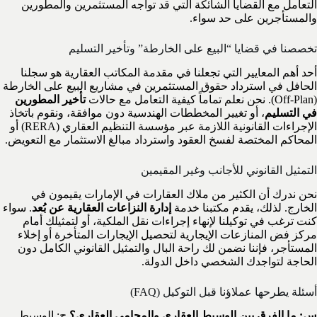
التعامل مع القضايا الشائكة التي قد تواجه المستثمرين والمطورين
والمستأجرين على حد سواء.
تخصصنا في قضايا “البيع على الخارطة” وتأخير التسليم
أحد أهم المعايير التي تجعلنا في مقدمة المكاتب العقارية هو سجلنا
الحافل في استرداد حقوق المستثمرين في مشاريع البيع على الخارطة
(Off-Plan). نحن نعلم تماماً كيفية التعامل مع حالات
تأخير المطورين
في التسليم
، أو تغيير المخططات الهندسية دون موافقة، ونقوم باتخاذ
الإجراءات القانونية اللازمة عبر مؤسسة التنظيم العقاري (RERA) أو
المحاكم المختصة لفسخ العقود واسترداد مبالغ الاستثمار مع التعويض.
التمثيل القانوني للأجانب وغير المقيمين
نحن ندرك أن الكثير من ملاك العقارات في الإمارات يقيمون في
الخارج. لذلك، يقدم مكتبنا خدمة
إدارة النزاعات العقارية عن بُعد
. سواء
كنت ترغب في توكيلنا لإنهاء إجراءات نقل الملكية، أو لتمثيلك أمام
مركز فض المنازعات الإيجارية لتحصيل الإيجارات المتأخرة أو إخلاء
المستأجر، فإننا نضمن لك راحة البال والتمثيل القانوني الكامل دون
الحاجة لتواجدك الشخصي داخل الدولة.
أسئلة يطرحها عملاؤنا قبل التوكيل (FAQ)
س: ما الفرق بين الوسيط العقاري والمحامي العقاري؟
ج: الوسيط