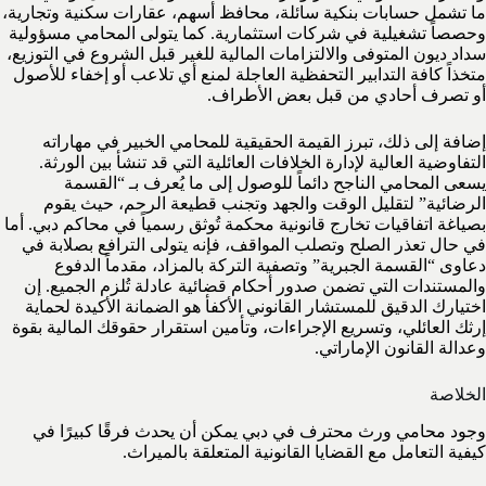
ما تشمل حسابات بنكية سائلة، محافظ أسهم، عقارات سكنية وتجارية،
وحصصاً تشغيلية في شركات استثمارية. كما يتولى المحامي مسؤولية
سداد ديون المتوفى والالتزامات المالية للغير قبل الشروع في التوزيع،
متخذاً كافة التدابير التحفظية العاجلة لمنع أي تلاعب أو إخفاء للأصول
أو تصرف أحادي من قبل بعض الأطراف.
إضافة إلى ذلك، تبرز القيمة الحقيقية للمحامي الخبير في مهاراته
التفاوضية العالية لإدارة الخلافات العائلية التي قد تنشأ بين الورثة.
يسعى المحامي الناجح دائماً للوصول إلى ما يُعرف بـ “القسمة
الرضائية” لتقليل الوقت والجهد وتجنب قطيعة الرحم، حيث يقوم
بصياغة اتفاقيات تخارج قانونية محكمة تُوثق رسمياً في محاكم دبي. أما
في حال تعذر الصلح وتصلب المواقف، فإنه يتولى الترافع بصلابة في
دعاوى “القسمة الجبرية” وتصفية التركة بالمزاد، مقدماً الدفوع
والمستندات التي تضمن صدور أحكام قضائية عادلة تُلزم الجميع. إن
اختيارك الدقيق للمستشار القانوني الأكفأ هو الضمانة الأكيدة لحماية
إرثك العائلي، وتسريع الإجراءات، وتأمين استقرار حقوقك المالية بقوة
وعدالة القانون الإماراتي.
الخلاصة
وجود محامي ورث محترف في دبي يمكن أن يحدث فرقًا كبيرًا في
كيفية التعامل مع القضايا القانونية المتعلقة بالميراث.