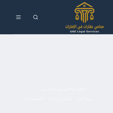
لتجاوز
لى
لمحتوى
افضل محامي ورث في دبي
مريم أمل
مارس 7, 2026
القسم العام