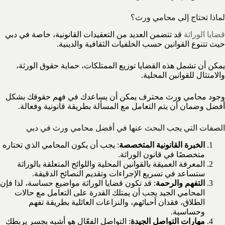
لماذا تحتاج إلى محامي ورث؟
قضايا الوراثة
قد تتضمن العديد من التعقيدات القانونية، خاصة في دبي
حيث تتنوع القوانين حسب الخلفيات الثقافية والدينية.
يمكن أن تشمل هذه القضايا توزيع الممتلكات، حماية حقوق الورثة،
والامتثال للقوانين المحلية.
وجود محامي ورث محترف يمكن أن يساعدك في فهم حقوقك بشكل
أفضل وضمان أن يتم التعامل مع المسألة بطريقة قانونية وفعالة.
الصفات التي يجب البحث عنها في أفضل محامي ورث في دبي
الخبرة القانونية المتخصصة
: يجب أن يكون المحامي الذي تختاره
متخصصًا في قانون الوراثة.
المعرفة العميقة بالقوانين المحلية واللوائح المتعلقة بالوراثة
ستساعد في تسريع الإجراءات وتقديم النصائح الدقيقة.
التفهم والرحمة
: قد تكون قضايا الوراثة مواضيع حساسة، لذا فإن
المحامي الجيد يجب أن يمتلك القدرة على التعامل مع حالات
الطلاق، فقدان أحبائهم، والنزاعات العائلية بطريقة تفهم
وحساسية.
مهارات التواصل الجيدة
: التواصل الفعّال هو أشبه بجسر يربطك