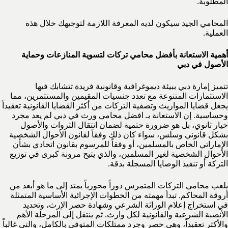
المطلوبة.
المحامي الجيد سيكون لديه المعرفة اللازمة لتوجيهك خلال هذه
العملية.
أهمية الاستعانة بأفضل محامي تركات لتسوية المنازعات وحماية
الأصول في دبي
تتميز إمارة دبي ببيئة ديموغرافية وقانونية فريدة تتشابك فيها
الاستثمارات المتنوعة مع تعدد جنسيات المقيمين والمستثمرين، مما
يجعل قضايا المواريث وتصفية التركات من أكثر القضايا القانونية تعقيداً
وحساسية. إن الاستعانة بـ افضل محامي ورث في دبي لم يعد مجرد
خيار ثانوي، بل هو ضرورة حتمية لضمان انتقال الثروات والأصول
بشكل قانوني وسلس، سواء كان ذلك وفقاً لقانون الأحوال الشخصية
الإماراتي الخاص بالمسلمين، أو وفقاً للمرسوم بقانون اتحادي بشأن
الأحوال الشخصية لغير المسلمين، والذي يتيح مرونة كبرى في توزيع
التركة أو تنفيذ الوصايا المسجلة بدقة.
يلعب محامي التركات المتمرس دوراً محورياً يمتد إلى ما هو أبعد من
أروقة المحاكم. تبدأ مهمته من الخطوات الإجرائية الأساسية المتمثلة
في استخراج إعلام الوراثة الشرعي وشهادة حصر الإرث، وتحديد
الأنصبة الشرعية والقانونية لكل وارث. ثم ينتقل إلى المرحلة الأهم
والأكثر تعقيداً، وهي حصر وجرد ممتلكات المتوفى بالكامل، والتي غالباً