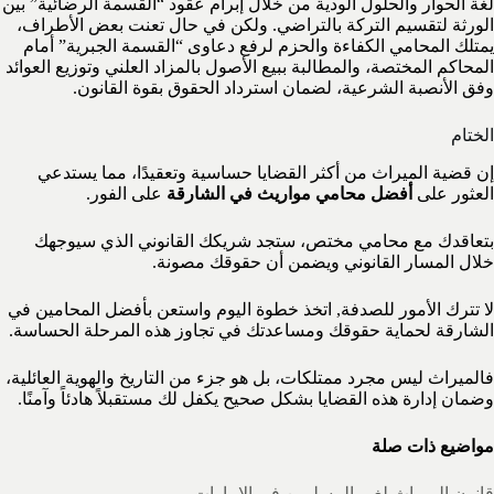
لغة الحوار والحلول الودية من خلال إبرام عقود “القسمة الرضائية” بين
الورثة لتقسيم التركة بالتراضي. ولكن في حال تعنت بعض الأطراف،
يمتلك المحامي الكفاءة والحزم لرفع دعاوى “القسمة الجبرية” أمام
المحاكم المختصة، والمطالبة ببيع الأصول بالمزاد العلني وتوزيع العوائد
وفق الأنصبة الشرعية، لضمان استرداد الحقوق بقوة القانون.
الختام
إن قضية الميراث من أكثر القضايا حساسية وتعقيدًا، مما يستدعي
العثور على
أفضل محامي مواريث في الشارقة
على الفور.
بتعاقدك مع محامي مختص، ستجد شريكك القانوني الذي سيوجهك
خلال المسار القانوني ويضمن أن حقوقك مصونة.
لا تترك الأمور للصدفة, اتخذ خطوة اليوم واستعن بأفضل المحامين في
الشارقة لحماية حقوقك ومساعدتك في تجاوز هذه المرحلة الحساسة.
فالميراث ليس مجرد ممتلكات، بل هو جزء من التاريخ والهوية العائلية،
وضمان إدارة هذه القضايا بشكل صحيح يكفل لك مستقبلاً هادئاً وآمنًا.
مواضيع ذات صلة
قانون الميراث لغير المسلمين في الإمارات