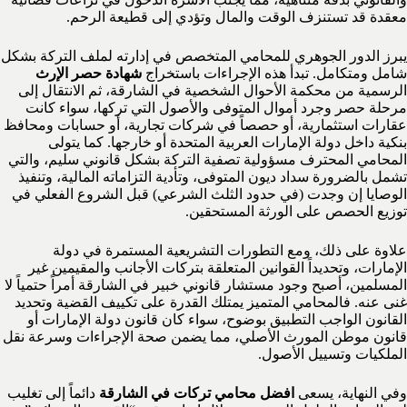
معقدة قد تستنزف الوقت والمال وتؤدي إلى قطيعة الرحم.
يبرز الدور الجوهري للمحامي المتخصص في إدارته لملف التركة بشكل
شامل ومتكامل. تبدأ هذه الإجراءات باستخراج
شهادة حصر الإرث
الرسمية من محكمة الأحوال الشخصية في الشارقة، ثم الانتقال إلى
مرحلة حصر وجرد أموال المتوفى والأصول التي تركها، سواء كانت
عقارات استثمارية، أو حصصاً في شركات تجارية، أو حسابات ومحافظ
بنكية داخل دولة الإمارات العربية المتحدة أو خارجها. كما يتولى
المحامي المحترف مسؤولية تصفية التركة بشكل قانوني سليم، والتي
تشمل بالضرورة سداد ديون المتوفى، وتأدية التزاماته المالية، وتنفيذ
الوصايا إن وجدت (في حدود الثلث الشرعي) قبل الشروع الفعلي في
توزيع الحصص على الورثة المستحقين.
علاوة على ذلك، ومع التطورات التشريعية المستمرة في دولة
الإمارات، وتحديداً القوانين المتعلقة بتركات الأجانب والمقيمين غير
المسلمين، أصبح وجود مستشار قانوني خبير في الشارقة أمراً حتمياً لا
غنى عنه. فالمحامي المتميز يمتلك القدرة على تكييف القضية وتحديد
القانون الواجب التطبيق بوضوح، سواء كان قانون دولة الإمارات أو
قانون موطن المورث الأصلي، مما يضمن صحة الإجراءات وسرعة نقل
الملكيات وتسييل الأصول.
وفي النهاية، يسعى
افضل محامي تركات في الشارقة
دائماً إلى تغليب