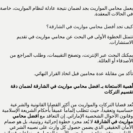
يعمل محامي المواريث بجد لضمان نتيجة عادلة لنظام المواريث، خاصة
في الحالات المعقدة.
كيف تجد أفضل محامي مواريث في الشارقة؟
تتمثل الخطوة الأولى في البحث عن محامي مواريث في تقديم
الاستشارات.
يمكنك البحث عبر الإنترنت، وتصفح التقييمات، وطلب المراجع من
الأصدقاء أو العائلة.
تأكد من مقابلة عدة محامين قبل اتخاذ القرار النهائي.
أهمية الاستعانة بـ افضل محامي مواريث في الشارقة لضمان دقة
تقسيم التركات
تُعد قضايا التركات والمواريث من أكثر القضايا القانونية والشرعية
حساسية وتعقيداً، حيث تتطلب إلماماً عميقاً بأحكام الشريعة الإسلامية
وقانون الأحوال الشخصية الإماراتي. إن التعاقد مع
افضل محامي
مواريث في الشارقة
لا يُعد مجرد خطوة إجرائية روتينية، بل هو صمام
الأمان الحقيقي الذي يضمن حصول كل وارث على نصيبه الشرعي
والقانوني بدقة متناهية، مما يجنب الأسرة الدخول في نزاعات قضائية