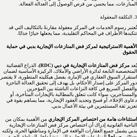
المنازعات، مما يحسن من فرص الوصول إلى العدالة الفعالة.
3. التكلفة المعقولة
تُعتبر رسوم الخدمات في المركز معقولة مقارنةً بالتكاليف التي قد
تتكبدها الأطراف في المحاكم التقليدية، مما يجعلها خيارًا جذابًا.
الأهمية الاستراتيجية لمركز فض المنازعات الإيجارية بدبي في حماية
الحقوق
يُعد
مركز فض المنازعات الإيجارية في دبي (RDC)
، الذراع القضائية
المتخصصة التابعة لدائرة الأراضي والأملاك، الركيزة الأساسية لضمان
استقرار السوق العقاري في الإمارة. بفضل هيكليته المتطورة، لا يقتصر
دور المركز على إصدار الأحكام، بل يهدف إلى تحقيق العدالة الناجزة
والفصل السريع في كافة النزاعات الناشئة بين المؤجرين
والمستأجرين، سواء كانت تتعلق بالمطالبة بالإيجارات المتأخرة، أو
دعاوى الإخلاء، أو فسخ وتجديد العقود الإيجارية، مما يساهم بقوة في
تعزيز ثقة المستثمرين في بيئة الأعمال بدبي.
استثناءات هامة من اختصاص المركز الإيجاري
من الأهمية بمكان من
الناحية القانونية إدراك أن اختصاص مركز فض المنازعات الإيجارية
بدبي يشمل جميع العقارات الواقعة في الإمارة ومناطقها الحرة، ولكنه
يستثني صراحةً
المنازعات الإيجارية التي تنشأ داخل المناطق الحرة