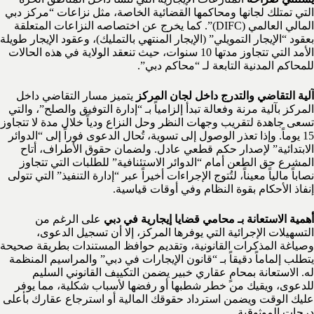
التي تمتلك لجانها ومحاكمها القضائية الخاصة، مثل نزاعات “مركز دبي
المالي العالمي (DIFC)”. كما يخرج عن اختصاصه النزاعات المتعلقة
بعقود “الإيجار التمويلي” (الإيجار المنتهي بالتمليك)، وعقود الإيجار طويلة
الأمد التي تتجاوز مدتها 10 سنوات، حيث تنعقد الولاية في هذه الحالات
للمحاكم المدنية التابعة لـ “محاكم دبي”.
آلية التقاضي والتدرج داخل لجان المركز
يتميز مسار التقاضي داخل
المركز بآلية مرنة وفعالة تبدأ إلزامياً بـ “إدارة التوفيق والصلح”، والتي
تسعى جاهدة لتقريب وجهات النظر وحل النزاع ودياً خلال مدة لا تتجاوز
15 يوماً. وإذا تعذر الوصول إلى تسوية، تُحال الدعوى فوراً إلى “الدوائر
الابتدائية” لإصدار حكم قطعي عادل. ولضمان حقوق الأطراف، أتاح
المشرع حق الطعن أمام “الدوائر الاستئنافية” للطلبات التي تتجاوز
نصاباً مالياً معيناً، لتُتوج الإجراءات أخيراً عبر “إدارة التنفيذ” التي تتولى
إنفاذ الأحكام بقوة النظام وفي أوقات قياسية.
أهمية الاستعانة بـ محامي قضايا إيجارية في دبي
على الرغم من
التسهيلات الإجرائية التي يوفرها المركز، إلا أن تسجيل الدعوى،
وصياغة المذكرات القانونية، وتقديم حوافظ المستندات بطريقة صحيحة
يتطلب إلماماً دقيقاً بـ “قانون الإيجارات في دبي” والمراسيم المنظمة
له. الاستعانة بمحامٍ عقاري خبير يضمن التكييف القانوني السليم
للدعوى، ويقيك من خطر شطبها أو رفضها لأسباب شكلية، مما يوفر
عليك الوقت ويضمن استرداد حقوقك المالية أو استرجاع عقارك بأعلى
درجات الموثوقية.