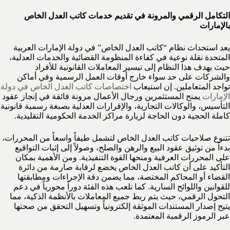
التكامل الرقمي والمرونة في تقديم خدمات كاتب العدل الخاص
بالإمارات
يعد استحداث نظام “كاتب العدل الخاص” في دولة الإمارات العربية
المتحدة نقلة نوعية في كفاءة المنظومة القضائية والخدمات العدلية،
حيث يهدف هذا النظام إلى تيسير المعاملات القانونية للأفراد
والشركات على حد سواء خارج أوقات العمل الرسمية وفي أماكن
تواجد المتعاملين. إن استيعاب
اختصاصات كاتب العدل الخاص في دولة
الإمارات
يمنح المستثمرين ورجال الأعمال مرونة فائقة في إنجاز عقود
التأسيس، والوكالات التجارية، والإقرارات العدلية بصبغة رسمية قانونية
كاملة الحجية دون الحاجة لزيارة مراكز الخدمة الحكومية التقليدية.
تتنوع صلاحيات كاتب العدل الخاص لتشمل طيفاً واسعاً من المحررات،
بدءاً من توثيق عقود البيع والرهن والصلح، وصولاً إلى إثبات التواقيع
على المحررات العرفية ومنحها القوة التنفيذية. ومن الأهمية بمكان
التأكيد على أن كاتب العدل الخاص يخضع لرقابة صارمة من دائرة
القضاء أو المحاكم المختصة، مما يضمن دقة الإجراءات ومطابقتها
للقوانين واللوائح السارية. كما تلعب هذه الفئة دوراً محورياً في دعم
التحول الرقمي، حيث يتم ربط جميع المعاملات بالأنظمة الذكية، مما
يتيح إصدار المستندات الموثقة إلكترونياً وتسهيل التحقق من صحتها
عبر الرموز الرقمية المعتمدة.