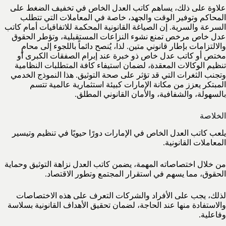
علاوة على ذلك، يساهم كاتب العدل الخاص في تخفيف الضغط على
المحاكم وتوفير الوقت والجهد، خاصة في المعاملات التي تتطلب
السرعة والسرية. إن الصياغة القانونية المحكمة للاتفاقيات أمام كاتب
عدل خاص مرخص تمنع نشوء النزاعات المستقبلية، وتؤطر الحقوق
والالتزامات بإطار قانوني متين. لذا، يُنصح دائماً باللجوء إلى محامٍ
مختص أو كاتب عدل خاص ذو خبرة عند إبرام الصفقات الكبرى أو
تنظيم الوكالات المعقدة، لضمان استيفاء كافة المتطلبات النظامية
وتجنب الثغرات التي قد تؤثر على صحة التوثيق. هذا النموذج الخدمي
المبتكر يعزز من مكانة الإمارات كبيئة استثمارية عالمية تتسم
بالسهولة، والشفافية، والأمان القانوني المطلق.
الخلاصة
يلعب كاتب العدل الخاص في الإمارات دورًا حيويًا في تنظيم وتيسير
المعاملات القانونية.
من خلال اختصاصاته المهمة، يضمن كاتب العدل نزاهة التوثيق وحماية
الحقوق، مما يسهم في استقرار المجتمع وتطور الاقتصاد.
لذلك، يجب على الأفراد والشركات التعرف على هذه الاختصاصات
والاستفادة منها عند الحاجة، لضمان تحقيق الأهداف القانونية بسلاسة
وفاعلية.