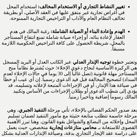
تغيير النشاط التجاري أو الاستخدام المخالف:
استخدام المحل
في أغراض تجارية غير متفق عليها في العقد الأصلي، أو بطريقة
تخالف النظام العام والآداب أو التراخيص التجارية الممنوحة.
الهدم وإعادة البناء أو الصيانة الشاملة:
رغبة المالك في هدم
العقار لإعادة بنائه، أو إجراء صيانة شاملة تمنع انتفاع المستأجر
بالمحل، شريطة الحصول على كافة التراخيص الحكومية اللازمة
مسبقاً.
وتعتبر خطوة
توجيه الإنذار العدلي
عبر الكاتب العدل أو البريد المسجل
هي الركيزة الأساسية لنجاح دعوى الإخلاء؛ حيث يُشترط نظاماً منح
المستأجر مهلة قانونية (تصل غالباً إلى 30 يوماً في حالات الإخلاء لعدم
السداد) لتصحيح المخالفة قبل قيد الدعوى رسمياً. إن أي عيب أو خطأ
في صياغة هذا الإنذار، أو في الإجراءات المتبعة لإعلانه وتسليمه، قد
يؤدي إلى شطب الدعوى أو بطلان الإجراءات من الأساس وتكبيد
المالك رسوماً إضافية وتأخيراً زمنياً.
بعد صدور الحكم القضائي بالإخلاء، تأتي مرحلة
التنفيذ الجبري
، وهي
مرحلة حاسمة تتطلب متابعة حثيثة مع مأمور التنفيذ لضمان تسليم
المحل وإخلائه من البضائع والشواغل بقوة القانون. وهنا تبرز الأهمية
القصوى للاستعانة بـ
محامي منازعات إيجارية
متخصص، حيث يعمل
على دراسة عقد الإيجار التجاري بدقة، وصياغة الإنذارات العدلية بشكل