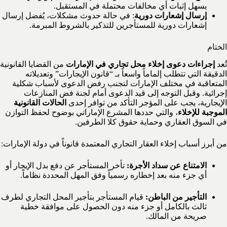
يسهل إثبات أي مخالفات محتملة في المستقبل.
إرسال إشعارات دورية
: في حالة حدوث مشكلات، يُفضل إرسال
إشعارات دورية للمستأجرين للتذكير بالشروط المبرمة.
الختام
تُعد
إجراءات دعوى إخلاء محل تجاري في الإمارات
من القضايا القانونية
الدقيقة التي تتطلب إلماماً واسعاً بـ “قانون الإيجارات” وتعديلاته
المتعاقبة في مختلف الإمارات لتجنب رفض الدعوى لأسباب شكلية
إجرائية. وقبل التوجه إلى قيد الدعوى أمام لجنة فض المنازعات
الإيجارية، يجب على المؤجر التأكد من توافر إحدى
الحالات القانونية
الموجبة للإخلاء
، والتي حددها المشرع الإماراتي بوضوح لحفظ التوازن
في السوق العقاري وحماية حقوق كلا الطرفين.
من أبرز أسباب إخلاء العقار التجاري المعتمدة قانوناً في دولة الإمارات:
الامتناع عن سداد الأجرة:
تأخر المستأجر عن دفع بدل الإيجار أو
أي جزء منه بعد إخطاره رسمياً وفق المهل المحددة نظاماً.
التأجير من الباطن:
قيام المستأجر بتأجير المحل التجاري لطرف
ثالث بالكامل أو جزء منه دون الحصول على موافقة خطية
صريحة من المالك.