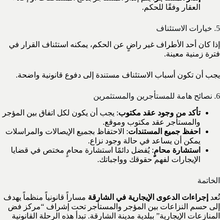
العقار وفقًا للحكم.
5. خيارات الاستئناف
إذا كان أحد الأطراف غير راضٍ عن الحكم، يمكنه استئناف القرار في
فترة زمنية معينة.
يجب أن تكون أسباب الاستئناف مستندة إلى دفوع قانونية واضحة.
6. نصائح هامة للمستأجرين والمستثمرين
تأكد من وجود عقد مكتوب
: يجب أن يكون لكل اتفاق بين المؤجر
والمستأجر عقد مكتوب وموقع.
احفظ جميع المستندات
: الاحتفاظ بجميع الإيصالات والمراسلات
يمكن أن يساعد في حالة وجود نزاع.
استشارة محامٍ
: يُفضل دائمًا استشارة محامٍ مختص في قضايا
الإيجارات لفهم حقوقك وواجباتك.
الخاتمة
تُعد
إجراءات الدعوى الإيجارية في الشارقة
مساراً قانونياً منظماً يهدف
إلى حسم النزاعات بين المؤجر والمستأجر تحت إشراف “مركز فض
المنازعات الإيجارية” ببلدية مدينة الشارقة. تبدأ هذه الرحلة القانونية