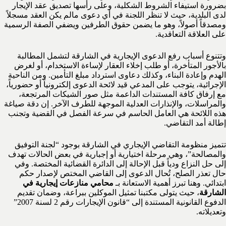
بضرورة استيفاء الشروط الشكلية، وعلى رأسها تصديق عقد الإيجار
لدى البلدية، حيث لا تنظر اللجنة في أي دعوى مالم يكن العقد مسجلاً
ومصدقاً أصولاً، وهو ما يضمن حقوق الطرفين ويضفي الصفة الرسمية
على العلاقة التعاقدية.
وتتنوع أسباب رفع الدعوى الإيجارية في الشارقة لتشمل المطالبة
بالأجور المتأخرة، أو طلب إخلاء العقار لإساءة الاستخدام، أو لغرض
الهدم وإعادة البناء، وكذلك دعاوى استرداد مبلغ التأمين. ومن الناحية
الإجرائية، يتوجب على المدعي قيد لائحة الدعوى إلكترونياً أو حضورياً،
مع إرفاق كافة المستندات الداعمة مثل صور الشيكات المرتجعة،
والمراسلات، والإنذارات العدلية الموجهة للطرف الآخر. إن دقة صياغة
هذه اللائحة هي العامل الحاسم في سرعة الفصل في القضية وتجنب
إطالة أمد التقاضي.
تتميز منظومة التقاضي الإيجاري في الشارقة بوجود “لجنة التوفيق
والمصالحة”، وهي مرحلة اختيارية أو إجبارية في بعض الحالات تهدف
إلى حل النزاع ودياً قبل الإحالة إلى الدائرة القضائية المختصة. وفي
حال تعذر الصلح، تُحال الدعوى إلى القاضي المختص لإصدار حكم
ابتدائي. وهنا تبرز أهمية الاستعانة بـ
محامي منازعات إيجارية في
الشارقة
، حيث يتولى مكتبنا تمثيل الموكلين ببراعة، وضمان تقديم
الدفوع القانونية المستندة إلى “قانون الإيجارات رقم 2 لسنة 2007”
وتعديلاته.