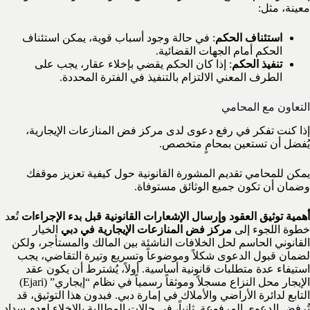
معينة، مثل:
استئناف الحكم
: في حالة وجود أسباب قوية، يمكن استئناف
الحكم أمام الجهات القضائية.
تنفيذ الحكم
: إذا كان الحكم يقضي بإخلاء عقار، يجب على
الطرف المعني الالتزام بالتنفيذ في الفترة المحددة.
التعاون مع المحامي
إذا كنت تفكر في رفع دعوى لدى مركز فض المنازعات الإيجارية،
يُفضل أن تستعين بمحامٍ متخصص.
يمكن للمحامي تقديم المشورة القانونية حول كيفية تعزيز موقفك
وضمان أن تكون جميع الوثائق مستوفاة.
أهمية توثيق العقود وإرسال الإشعارات القانونية قبل بدء الإجراءات
تُعد
خطوة اللجوء إلى
مركز فض المنازعات الإيجارية في دبي
الخيار
القانوني الحاسم لحل الخلافات الناشئة بين المالك والمستأجر، ولكن
لضمان قبول الدعوى شكلاً وموضوعاً وتسريع وتيرة التقاضي، يجب
استيفاء عدة متطلبات قانونية أساسية. أولاً، يُشترط أن يكون عقد
الإيجار محل النزاع مسجلاً وموثقاً رسمياً في نظام “إيجاري” (Ejari)
التابع لدائرة الأراضي والأملاك في إمارة دبي. فبدون هذا التوثيق، قد
تُرفض الدعوى المرفوعة. ثانياً، في حالات المطالبة بالإخلاء لعدم سداد