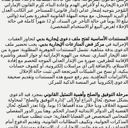
الأجرة الإيجارية أو لأغراض الهدم وإعادة البناء، يُلزم القانون الإماراتي
المُؤجر بتوجيه إشعار عدلي (إنذار قانوني) للمستأجر عبر الكاتب العدل
أو البريد المسجل، مع منحه المهلة القانونية المقررة بصرامة (والتي
تبلغ 30 يوماً في حالة التأخر عن السداد، أو 12 شهراً كاملة في حالة
الإخلاء لغرض البيع أو الاستخدام الشخصي).
المستندات الأساسية لفتح ملف دعوى إيجارية بدبي
لتجاوز العقبات
الإجرائية في
مركز فض المنازعات الإيجارية بدبي
، يجب تحضير ملف
الدعوى بدقة متناهية. تشمل المستندات الجوهرية المطلوبة: صورة من
عقد الإيجار الساري، نسخة من الهوية الإماراتية أو جواز السفر وتأشيرة
الإقامة للطرفين، صورة من الإنذار العدلي الموجه للخصم مع إفادة
الاستلام، بالإضافة إلى أي مراسلات إلكترونية، أو كشوف حسابات
بنكية، أو نسخ من الشيكات المرتجعة التي تثبت حالة الإخلال
بالالتزامات التعاقدية. يتم رفع جميع هذه المستندات وتقديم صحيفة
الدعوى إلكترونياً عبر المنصة الذكية للمركز.
مرحلة التوفيق والصلح وأهمية التمثيل القانوني
بمجرد قيد الدعوى
بشكل صحيح، يُحال النزاع أولاً إلى “إدارة التوفيق والصلح” لمحاولة
تسوية الخلاف ودياً خلال مدة أقصاها 15 يوماً. وإذا تعذر الصلح، تُحال
القضية إلى الدوائر الابتدائية لإصدار الحكم. وهنا يبرز الدور المفصلي
للمحامي المتخصص في القضايا العقارية؛ حيث تتطلب صياغة
المذكرات الجوابية، وتكييف المطالبات القانونية، وتقديم الدفوع أمام
القضاة دراية عميقة بقانون الإيجارات. إن الاستعانة بمستشار قانوني