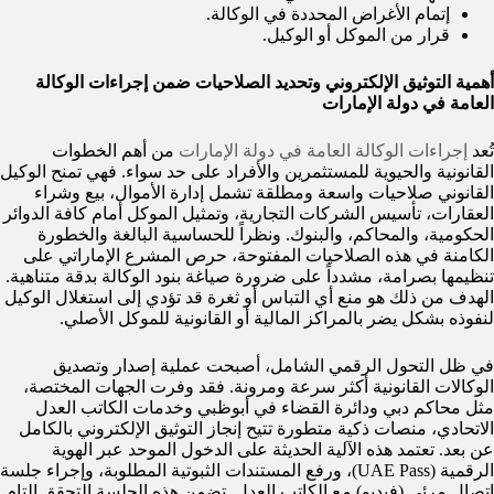
إتمام الأغراض المحددة في الوكالة.
قرار من الموكل أو الوكيل.
أهمية التوثيق الإلكتروني وتحديد الصلاحيات ضمن إجراءات الوكالة
العامة في دولة الإمارات
تُعد
إجراءات الوكالة العامة في دولة الإمارات
من أهم الخطوات
القانونية والحيوية للمستثمرين والأفراد على حد سواء. فهي تمنح الوكيل
القانوني صلاحيات واسعة ومطلقة تشمل إدارة الأموال، بيع وشراء
العقارات، تأسيس الشركات التجارية، وتمثيل الموكل أمام كافة الدوائر
الحكومية، والمحاكم، والبنوك. ونظراً للحساسية البالغة والخطورة
الكامنة في هذه الصلاحيات المفتوحة، حرص المشرع الإماراتي على
تنظيمها بصرامة، مشدداً على ضرورة صياغة بنود الوكالة بدقة متناهية.
الهدف من ذلك هو منع أي التباس أو ثغرة قد تؤدي إلى استغلال الوكيل
لنفوذه بشكل يضر بالمراكز المالية أو القانونية للموكل الأصلي.
في ظل التحول الرقمي الشامل، أصبحت عملية إصدار وتصديق
الوكالات القانونية أكثر سرعة ومرونة. فقد وفرت الجهات المختصة،
مثل محاكم دبي ودائرة القضاء في أبوظبي وخدمات الكاتب العدل
الاتحادي، منصات ذكية متطورة تتيح إنجاز التوثيق الإلكتروني بالكامل
عن بعد. تعتمد هذه الآلية الحديثة على الدخول الموحد عبر الهوية
الرقمية (UAE Pass)، ورفع المستندات الثبوتية المطلوبة، وإجراء جلسة
اتصال مرئي (فيديو) مع الكاتب العدل. تضمن هذه الجلسة التحقق التام