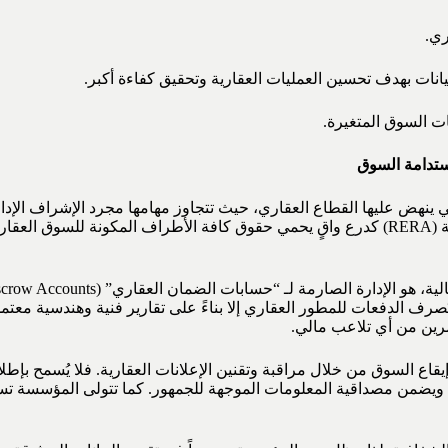
ري.
انات بهدف تحسين العمليات العقارية وتحقيق كفاءة أكبر.
ات السوق المتغيرة.
ستدامة السوق
ي ينهض عليها القطاع العقاري، حيث تتجاوز مهامها مجرد الإشراف الإد
التطور العمراني السريع وحجم التداولات المليارية، تبرز أهمية المؤسسة (RERA) كدرع واقٍ يحمي حق
 الدفعات للمطور العقاري إلا بناءً على تقارير فنية وهندسية معتمدة 
رين من أي تلاعب مالي.
قاع السوق من خلال مراقبة وتقنين الإعلانات العقارية. فلا يُسمح بإ
يضمن مصداقية المعلومات الموجهة للجمهور. كما تتولى المؤسسة تسجي