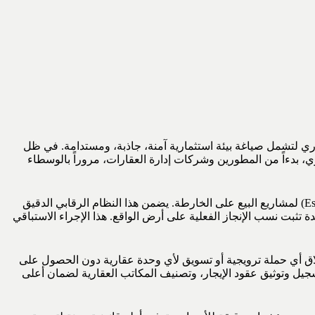
اري لتشمل صياغة بيئة استثمارية آمنة، جاذبة، ومستدامة. في ظل
وق كافة الأطراف المكونة للسوق العقاري، بدءاً من المطورين وشركات إدارة العقارات، مروراً بالوسطاء
من أبرز المهام الجوهرية التي تضطلع بها المؤسسة وتمنح السوق ثقة عالية، هو الإدارة الصارمة لـ “حسابات الضمان العقاري” (Escrow Accounts) لمشاريع البيع على الخارطة. يضمن هذا النظام الرقابي الدقيق
تثبت نسب الإنجاز الفعلية على أرض الواقع. هذا الإجراء الاستباقي
طلاق أي حملة ترويجية أو تسويق لأي وحدة عقارية دون الحصول على
ل وتوثيق عقود الإيجار، وتصنيف المكاتب العقارية لضمان أعلى