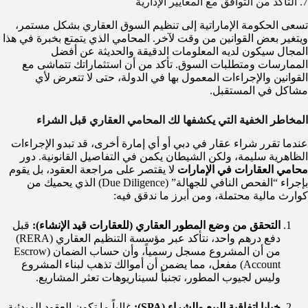
7. التأكد من التوافق مع المعايير الإدارية
تسعى الحكومة الإماراتية إلى تنظيم السوق العقاري بشكل مستمر،
ويتغير بعض القوانين من وقت لآخر. المحامي الذي يتمتع بخبرة في هذا
المجال سيكون لديه المعلومات الدقيقة والحديثة عن أفضل
الممارسات ومتطلبات السوق. تأكد من أن استثماراتك تتماشى مع
القوانين والإجراءات المعمول بها في الدولة، حتى لا تتعرض لأي
مشاكل في المستقبل.
المخاطر الخفية التي يكشفها لك المحامي العقاري قبل الشراء
عندما تقرر شراء عقار في دبي أو أي إمارة أخرى، قد تبدو الإجراءات
الظاهرية سليمة، ولكن الشيطان يكمن في التفاصيل القانونية. دور
محامي العقارات في الإمارات
لا يقتصر على مراجعة العقود، بل يقوم
بإجراء “الفحص النافي للجهالة” (Due Diligence) الذي يحميك من
كوارث مالية محتملة، ومن أبرز ما ندقق فيه:
التحقق من وضع المطور العقاري (للعقارات قيد الإنشاء):
قبل
دفع درهم واحد، نتأكد عبر مؤسسة التنظيم العقاري (RERA)
من أن المشروع مسجل رسمياً، وأن حساب الضمان (Escrow
Account) مفعل، مما يضمن أن أموالك تذهب لبناء المشروع
وليس لجيوب المطور، تجنباً لسيناريوهات تعثر المشاريع.
خبايا اتفاقية البيع والشراء (SPA):
غالباً ما تكون العقود المبدئية