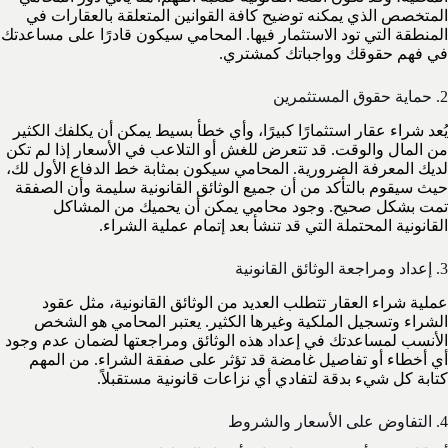
المتخصص الذي يمكنه توضيح كافة القوانين المتعلقة بالعقارات في
المنطقة التي تود الاستثمار فيها. المحامي سيكون قادرًا على مساعدتك
في فهم حقوقك وواجباتك كمشتري.
2. حماية حقوق المستثمرين
يُعد شراء عقار استثمارًا كبيرًا، وأي خطأ بسيط يمكن أن يكلفك الكثير
من المال والوقت. قد تتعرض للغش أو التلاعب في الأسعار إذا لم تكن
لديك المعرفة الضرورية. المحامي سيكون بمثابة خط الدفاع الأول لك،
حيث سيقوم بالتأكد من أن جميع الوثائق القانونية سليمة وأن الصفقة
تمت بشكل صحيح. وجود محامي يمكن أن يحميك من المشاكل
القانونية المحتملة التي قد تنشأ بعد إتمام عملية الشراء.
3. إعداد ومراجعة الوثائق القانونية
عملية شراء العقار تتطلب العديد من الوثائق القانونية، مثل عقود
الشراء وتسجيل الملكية وغيرها الكثير. يعتبر المحامي هو الشخص
الأنسب لمساعدتك في إعداد هذه الوثائق ومراجعتها لضمان عدم وجود
أي أخطاء أو تفاصيل غامضة قد تؤثر على صفقة الشراء. من المهم
كتابة كل شيء بدقة لتفادي أي نزاعات قانونية مستقبلاً.
4. التفاوض على الأسعار والشروط