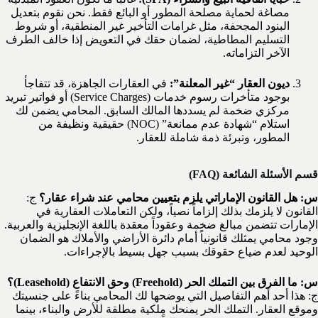
مصاغة لحماية مصلحة المطور أو البائع فقط. نحن نقوم بتعديل
البنود المجحفة، مثل غرامات التأخير غير المنطقية، أو شروط
التسليم المطاطية، لضمان حقك في التعويض إذا خالف الطرف
الآخر التزاماته.
ديون العقار “غير المعلنة”:
في العقارات الجاهزة، قد تتفاجأ
بوجود متأخرات رسوم خدمات (Service Charges) أو فواتير تبريد
مركزي ضخمة لم يسددها المالك السابق. المحامي يضمن لك
استلام “شهادة عدم ممانعة” (NOC) حقيقية ونظيفة من
المطور، وتبرئة ذمة شاملة للعقار.
قسم الأسئلة الشائعة (FAQ)
س: هل القانون الإماراتي يلزم بتعيين محامي عند شراء عقار؟
ج:
القانون لا يلزمك بذلك إلزاماً نصياً، ولكن التعاملات العقارية في
الإمارات تتضمن مبالغ ضخمة وعقوداً معقدة باللغة الإنجليزية والعربية.
وجود محامي يمثلك قانونياً أمام دائرة الأراضي والأملاك هو الضمان
الوحيد لعدم ضياع حقوقك بسبب جهل بسيط بالإجراءات.
س: ما الفرق بين التملك الحر (Freehold) وحق الانتفاع (Leasehold)؟
ج: هذا أحد أهم التفاصيل التي يوضحها لك المحامي بناءً على جنسيتك
وموقع العقار. التملك الحر يمنحك ملكية مطلقة للأرض والبناء، بينما