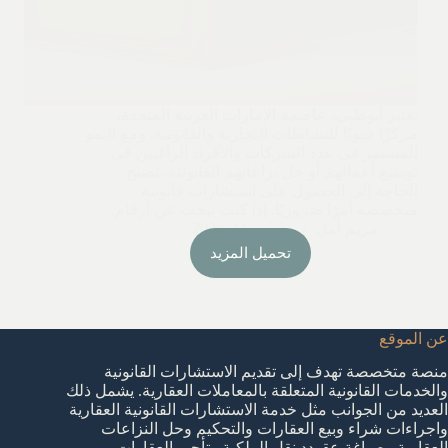
تعتبر أبوظبي، عاصمة الإمارات العربية المتحدة،
مركزًا حيويًا للنشاطات التجارية والقانونية. ومع النمو
المستمر في عدد الشركات والأفراد الراغبين في
توسيع أعمالهم أو حل نزاعاتهم القانونية، تصبح
الحاجة إلى الحصول على استشارات قانونية
متخصصة أمرًا ضروريًا. إذا كنت تبحث عن أرقام…
مريم أمل
مارس 11, 2026
تحميل المزيد
عن الموقع
منصة متخصصة تهدف إلى تقديم الاستشارات القانونية
والخدمات القانونية المتعلقة بالمعاملات العقارية. يشمل ذلك
العديد من الجوانب مثل خدمة الاستشارات القانونية العقارية
واجراءات شراء وبيع العقارات والتحكيم وحل النزاعات
العقارية وصياغة عقودد نقل الملكية وتأجير العقارات