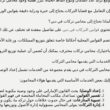
ومع تزايد عدد السكان وتنوع أنماط الحياة، تبرز أهمية وجود محامي ت
إن التعامل مع قضايا التركات يحتاج إلى خبرة ودراية دقيقة بقوانين الور
لماذا تحتاج إلى محامي تركات في دبي؟
تحتوي
قوانين التركات في دبي
على تفاصيل معقدة قد تختلف عن تلك ال
تضم القوانين المحلية أحكامًا خاصة تتعلق بتوزيع الممتلكات، ورعاية الأ
باختيارك محامي تركات محترف، يمكنك أن تُضمن أن عملية توزيع الثروة 
الخدمات التي يقدمها محامي التركات
محامي التركات في دبي يقدم مجموعة من الخدمات تشمل إعداد الوصايا، 
إليك بعض الخدمات الأساسية التي يقدمها هؤلاء المحامون:
إعداد الوصايا
: يحث القانون الإماراتي على وجود وصية مكتوبة لض
تفسير القوانين
: تساعدك مكاتب المحاماة المختصة في فهم القوان
تسوية المنازعات
: في حال حدوث خلافات حول تركه ما، يكون وجو
إدارة التركات
: يتولى المحامي مسؤولية إدارة الأصول وتوزيعها وفقً