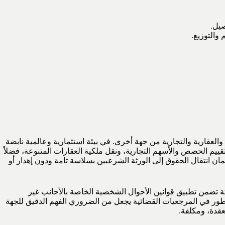
صيل.
والتوزيع.
 والعقارية والتجارية من جهة أخرى. في بيئة استثمارية وعالمية نابضة
ييم الحصص والأسهم التجارية، ونقل ملكية العقارات المتنوعة، فضلاً
مان انتقال الحقوق إلى الورثة الشرعيين بسلاسة تامة ودون إهدار أو
يثة تضمن تطبيق قوانين الأحوال الشخصية الخاصة بالأجانب غير
لي العالمي (DIFC) لتُنفذ وفقاً لرغبة الموصي. هذا التعدد والتطور في المرجعيات القضائية يجعل من الضروري الفهم الدقيق للجهة
عقدة، ومكلفة.