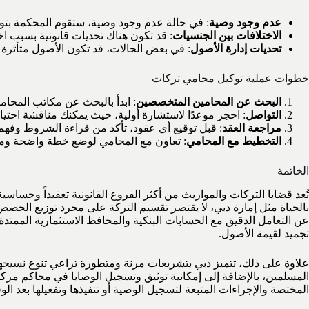
عدم وجود وصية
: في حالة عدم وجود وصية، ستقوم المحكمة بتوزيع
الاختلافات بين الجنسيات
: قد تكون هناك تحديات قانونية بسبب اخ
تحديات إدارة الأصول
: في بعض الحالات، قد تكون الأصول متأثرة ب
خطوات عملية توكيل محامي تركات
البحث عن المحامين المتخصصين
: ابدأ بالبحث عن مكاتب المحام
التواصل
: احجز موعدًا لاستشارة أولية، حيث يمكنك مناقشة احتي
مراجعة العقد
: قبل توقيع أي عقود، تأكد من قراءة الشروط وفهم 
التخطيط مع المحامي
: تعاون مع المحامي لوضع خطة واضحة ومتفق
الخاتمة
تُعد قضايا التركات والمواريث من أكثر الفروع القانونية تعقيداً وحساسي
بالحياة مثل إمارة دبي، لا يقتصر تقسيم التركة على مجرد توزيع الحصص
عن التعامل الدقيق مع الحسابات البنكية والمحافظ الاستثمارية الممتدة.
تجميد لقيمة الأصول.
علاوة على ذلك، تتميز دبي بتشريعات مرنة ومتطورة تراعي تنوع نسيجها ا
المختصة والإجراءات المتبعة لتسجيل الوصية أو تنفيذها وتفعيلها بعد ا