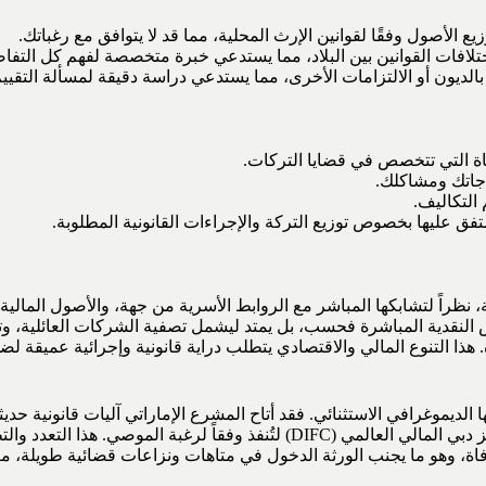
 الأصول وفقًا لقوانين الإرث المحلية، مما قد لا يتوافق مع رغباتك.
تلافات القوانين بين البلاد، مما يستدعي خبرة متخصصة لفهم كل التفا
الديون أو الالتزامات الأخرى، مما يستدعي دراسة دقيقة لمسألة التقييم 
اة التي تتخصص في قضايا التركات.
اجاتك ومشاكلك.
التكاليف.
 عليها بخصوص توزيع التركة والإجراءات القانونية المطلوبة.
ة، نظراً لتشابكها المباشر مع الروابط الأسرية من جهة، والأصول المالية
 النقدية المباشرة فحسب، بل يمتد ليشمل تصفية الشركات العائلية، وتق
 هذا التنوع المالي والاقتصادي يتطلب دراية قانونية وإجرائية عميقة لض
لديموغرافي الاستثنائي. فقد أتاح المشرع الإماراتي آليات قانونية حد
المسلمين، بالإضافة إلى إمكانية توثيق وتسجيل الوصايا في محاكم مركز دبي الما
لوفاة، وهو ما يجنب الورثة الدخول في متاهات ونزاعات قضائية طويلة، م