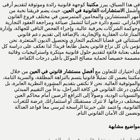
في هذا السياق، يبرز
مكتبنا
كوجهة قانونية رائدة وموثوقة لتقديم أرقى
وأشمل
الاستشارات القانونية في العين
، حيث يضم فريقنا نخبة من
أمهر المستشارين والمحامين المتمرسين في مختلف فروع القانون
الإماراتي. تتسع دائرة خبراتنا لتشمل صياغة ومراجعة العقود التجارية
وحوكمة الشركات بحرفية عالية، وإجراء الفحص النافي للجهالة، وإدارة
المنازعات العقارية والإيجارية، بالإضافة إلى تقديم دعم قانوني
استثنائي في قضايا التحكيم التجاري وتحصيل الديون المتعثرة. نحن
نؤمن بأن كل نزاع قانوني يحمل طابعاً فريداً؛ لذا نعكف على دراسة كل
ملف بعناية فائقة لتقديم حلول قانونية مبتكرة واستراتيجيات وقائية
مصممة خصيصاً لحماية مصالح الموكل بأعلى درجات الكفاءة.
إن اختيارك للتعاون مع
أفضل مستشار قانوني في العين
من خلال
مكتبنا يضمن لك تمثيلاً قانونياً يتسم بالنزاهة المطلقة، والسرية التامة،
والموثوقية العالية. نحن لا نكتفي بتقديم المشورة النظرية العابرة، بل
نكون درعك القانوني في كافة المراحل، بدءاً من التقييم المبدئي
والتسويات الودية، وصولاً إلى الترافع الرصين أمام محاكم العين
بمختلف درجاتها. لا تترك مستقبلك أو استثماراتك عرضة للثغرات
القانونية، واعتمد على خبرتنا الراسخة لنرسي معاً قواعد العدالة
ونضمن لك الأمان القانوني التام.
مواضيع مشابهة
افضل واشهر مستشار قانوني في راس الخيمة