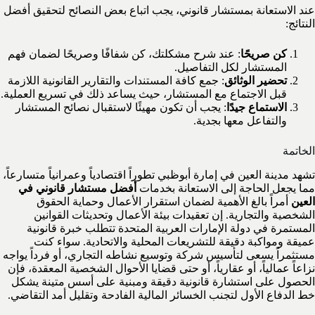
عند الاستعانة بمستشار قانوني، يجب اتباع بعض النصائح لتحقيق أفضل
النتائج:
كن صريحًا
: عند شرح مشكلتك، كن شفافًا وصريحًا لضمان فهم
المستشار لكل التفاصيل.
تحضير الوثائق
: جمع كافة المستندات والتقارير القانونية اللازمة
قبل الاجتماع مع المستشار، حيث يساعد ذلك في تسريع العملية.
الاستماع جيدًا
: يجب أن تكون مهيئًا لاستقبال نصائح المستشار
والتفاعل معها بجدية.
الخاتمة
تشهد مدينة العين في إمارة أبوظبي تطوراً اقتصادياً وعمرانياً متسارعاً،
مما يجعل الحاجة إلى الاستعانة بخدمات
أفضل مستشار قانوني في
العين
أمراً بالغ الأهمية لضمان استقرار الأعمال وحماية الحقوق
الشخصية والتجارية. إن تعقيدات بيئة الأعمال وتحديثات القوانين
المستمرة في دولة الإمارات العربية المتحدة تتطلب خبرة قانونية
عميقة ومواكبة دقيقة للتشريعات المحلية والاتحادية. سواء كنت
مستثمراً يسعى لتأسيس شركة وتوسيع نشاطه التجاري، أو فرداً يواجه
نزاعاً عمالياً، أو عقارياً، أو حتى قضايا الأحوال الشخصية المعقدة، فإن
الحصول على استشارة قانونية دقيقة ومبنية على أسس متينة يشكل
خط الدفاع الأول لتجنب الخسائر المالية الفادحة وتقليل أمد التقاضي.